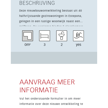
BESCHRIJVING
Deze nieuwbouwontwikkeling bestaat uit 40
halfvrijstaande gezinswoningen in Estepona,
gelegen in een rustige woonwijk naast een
golfbaan. De woningen bieden 3 slaapkamers,
ingerichte keukens, 2 parkeerplaatsen en een
berging in de kelder, met 160 m² bebouwd en 31
m² terras. Sommige woningen hebben ook een
0m²
3
2
yes
solarium, voor extra buitenruimte om te
genieten van het mediterrane klimaat.
Bewoners profiteren van het
gemeenschappelijke zwembad en de outdoor
gym. De afwerking is van hoog niveau, met
energielabel A en de mogelijkheid om de
afwerking te personaliseren. Oplevering
AANVRAAG MEER
voorzien in Q4 2028.
INFORMATIE
Vul het onderstaande formulier in om meer
informatie over deze nieuwe ontwikkeling te