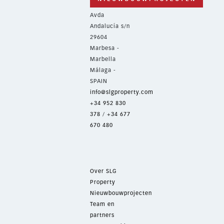
Avda
Andalucía s/n
29604
Marbesa -
Marbella
Málaga -
SPAIN
info@slgproperty.com
+34 952 830
378
/
+34 677
670 480
Over SLG
Property
Nieuwbouwprojecten
Team en
partners