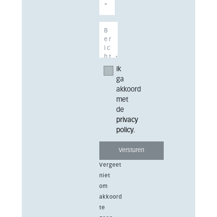
Ik
ga
akkoord
met
de
privacy
policy
.
Vergeet
niet
om
akkoord
te