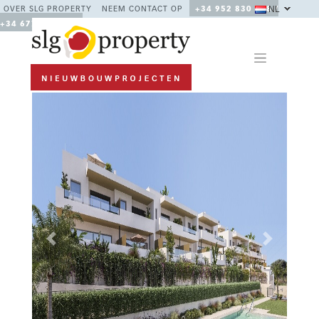
NL
OVER SLG PROPERTY
NEEM CONTACT OP
+34 952 830 378 /
+34 677 670 480
Previous
Next