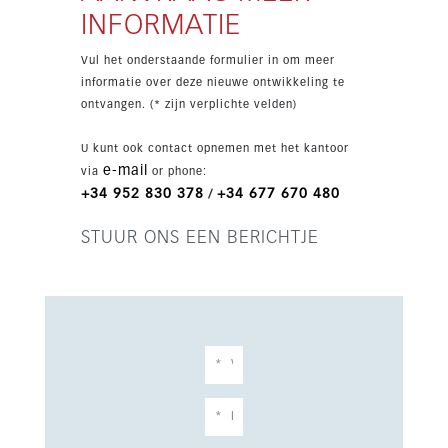
zijn er spa-faciliteiten, een fitnessruimte en een
INFORMATIE
beachclub. De ligging is zeer gewild en ligt op
slechts 25 minuten van de luchthaven van
Vul het onderstaande formulier in om meer
Malaga.
informatie over deze nieuwe ontwikkeling te
ontvangen. (* zijn verplichte velden)
U kunt ook contact opnemen met het kantoor
e-mail
via
or phone:
+34 952 830 378
+34 677 670 480
/
STUUR ONS EEN BERICHTJE