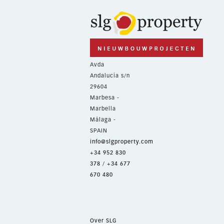
Avda
Andalucía s/n
29604
Marbesa -
Marbella
Málaga -
SPAIN
info@slgproperty.com
+34 952 830
378
/
+34 677
670 480
Over SLG