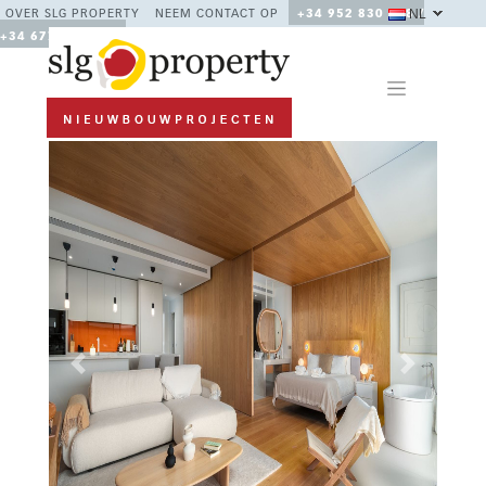
NL
OVER SLG PROPERTY
NEEM CONTACT OP
+34 952 830 378 /
+34 677 670 480
Previous
Next