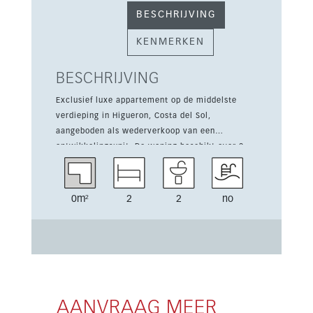
BESCHRIJVING
KENMERKEN
BESCHRIJVING
Exclusief luxe appartement op de middelste
verdieping in Higueron, Costa del Sol,
aangeboden als wederverkoop van een
ontwikkelingsunit. De woning beschikt over 2
slaapkamers en 2 badkamers, met een
bebouwde oppervlakte van 88 m² plus een terras
van 28 m². Dankzij de zuidelijke ligging is er
0m²
2
2
no
veel natuurlijk licht, met open zeezicht en
uitzicht op het zwembad. Het appartement
wordt volledig gemeubileerd en instapklaar
verkocht, inclusief een toeristische
verhuurvergunning. Dat maakt het interessant
voor eigen gebruik en directe verhuurinkomsten.
Binnen een beveiligde resortachtige community
AANVRAAG MEER