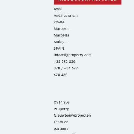
Avda
Andalucía s/n
29604
Marbesa -
Marbella
Málaga -
SPAIN
info@slgproperty.com
+34 952 830
378
/
+34 677
670 480
Over SLG
Property
Nieuwbouwprojecten
Team en
partners