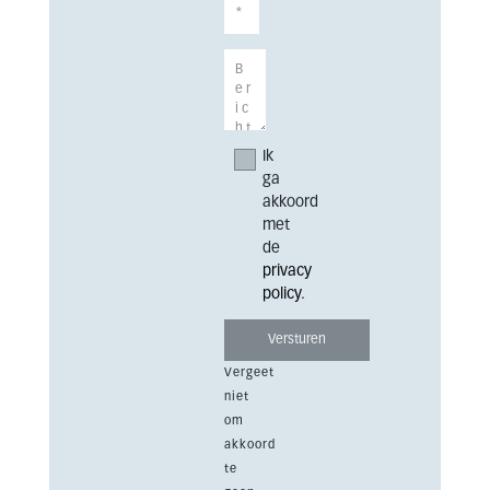
Ik
ga
akkoord
met
de
privacy
policy
.
Vergeet
niet
om
akkoord
te