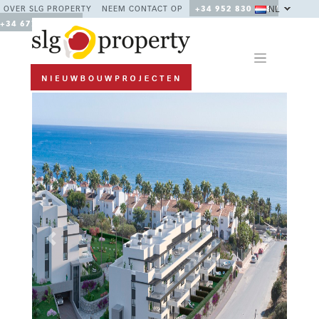
NL
OVER SLG PROPERTY
NEEM CONTACT OP
+34 952 830 378 /
+34 677 670 480
Previous
Next