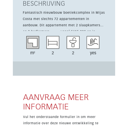
BESCHRIJVING
Fantastisch nieuwbouw boetiekcomplex in Mijas
Costa met slechts 72 appartementen in
aanbouw. Dit appartement met 2 slaapkamers
en 2 badkamers старт vanaf €415.200 en is
inclusief garageplaats en berging. Het
appartement heeft 85 m² woonoppervlak plus
een terras van 12 m², met een eigentijds
m²
2
2
yes
ontwerp en lichte ruimtes. Het ligt op
loopafstand van het strand, winkels, cafés en
restaurants en biedt zeezicht en het hele jaar
door toegankelijkheid. De oplevering staat
gepland voor Q4 2026. Prijzen zijn exclusief 10%
btw.
AANVRAAG MEER
INFORMATIE
Vul het onderstaande formulier in om meer
informatie over deze nieuwe ontwikkeling te