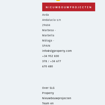
Avda
Andalucía s/n
29604
Marbesa -
Marbella
Málaga -
SPAIN
info@slgproperty.com
+34 952 830
378
/
+34 677
670 480
Over SLG
Property
Nieuwbouwprojecten
Team en