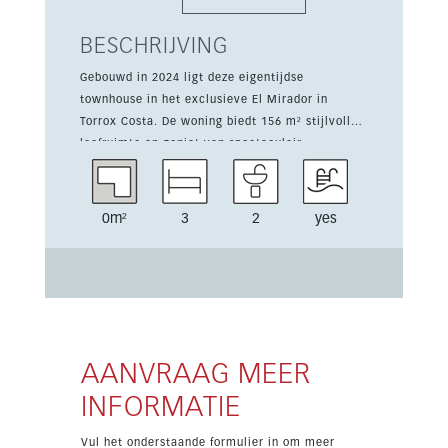
BESCHRIJVING
Gebouwd in 2024 ligt deze eigentijdse
townhouse in het exclusieve El Mirador in
Torrox Costa. De woning biedt 156 m² stijlvolle
leefruimte en geniet van spectaculair
panoramisch zeezicht, op korte afstand van het
strand. El Mirador is een beveiligde
gemeenschap met slechts 37 hoogwaardige
0m²
3
2
yes
townhouses, ontworpen met Scandinavische
bouwstandaarden en de warmte van Andalusisch
wonen. Bewoners profiteren van premium
gemeenschappelijke voorzieningen zoals een
verwarmd infinity pool, wellness- en spa зона,
gym, café en aangelegde tuinen, plus zonne-
energiesystemen voor efficiënt en duurzaam
AANVRAAG MEER
wonen. De hoofdverdieping heeft een lichte open
INFORMATIE
woon- en eetkamer, een volledig uitgeruste
moderne keuken en een gastentoilet. Grote
Vul het onderstaande formulier in om meer