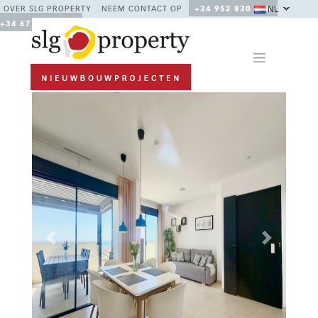
NL
OVER SLG PROPERTY
NEEM CONTACT OP
+34 952 830 378 /
+34 677 670 480
Previous
Next