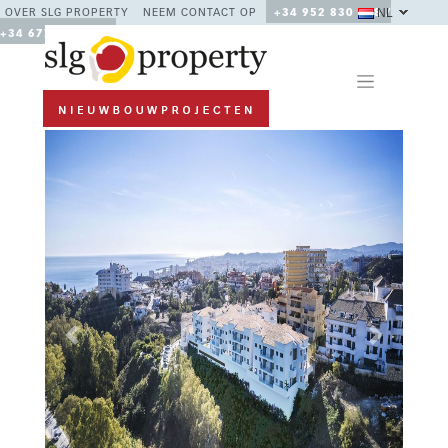
NL
OVER SLG PROPERTY
NEEM CONTACT OP
+34 952 830 378 /
+34 677 670 480
Previous
Next