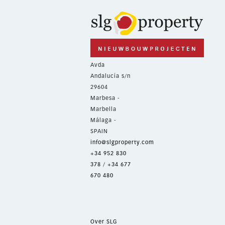
Avda
Andalucía s/n
29604
Marbesa -
Marbella
Málaga -
SPAIN
info@slgproperty.com
+34 952 830
378
/
+34 677
670 480
Over SLG