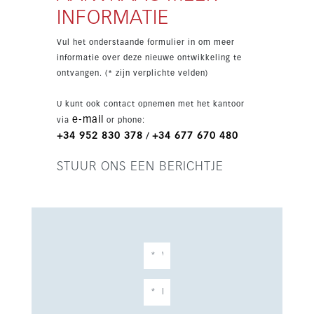
voorzieningen, waaronder twee
INFORMATIE
buitenzwembaden, een verwarmd zwembad, een
fitnessruimte, sauna, spa en een afgesloten
Vul het onderstaande formulier in om meer
complex met verzorgde gemeenschappelijke
informatie over deze nieuwe ontwikkeling te
tuinen. Met zee-, berg- en panoramisch uitzicht
ontvangen. (* zijn verplichte velden)
en ondergrondse, garage- en
privéparkeerplaatsen biedt dit appartement een
U kunt ook contact opnemen met het kantoor
uitzonderlijke levensstijl dicht bij Fuengirola en
e-mail
via
or phone:
Málaga.
+34 952 830 378
+34 677 670 480
/
STUUR ONS EEN BERICHTJE