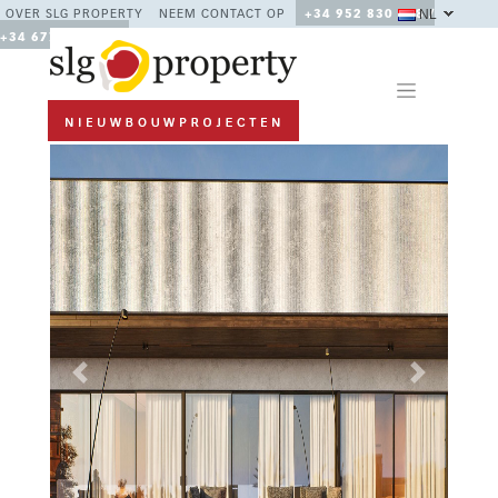
NL
OVER SLG PROPERTY
NEEM CONTACT OP
+34 952 830 378 /
+34 677 670 480
Previous
Next