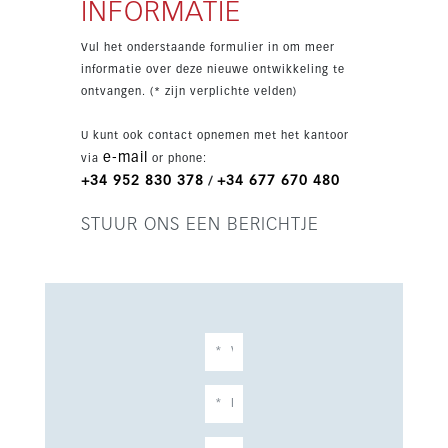
INFORMATIE
overdekte terrassen. In de kelder is
ondergrondse parkeergelegenheid voor twee
Vul het onderstaande formulier in om meer
voertuigen, plus extra ruimte die kan worden
informatie over deze nieuwe ontwikkeling te
ingericht als fitnessruimte, spa, bioscoop,
ontvangen. (* zijn verplichte velden)
ontspanningsruimte of gastenverblijf. Op de
eerste verdieping bevinden zich de
U kunt ook contact opnemen met het kantoor
slaapkamersuites, elk met een eigen badkamer
e-mail
via
or phone:
en toegang tot terrassen met open uitzicht op
+34 952 830 378
+34 677 670 480
/
het omliggende groen, de golfgebieden en de
kustlijn. Het dakterras biedt panoramisch
STUUR ONS EEN BERICHTJE
uitzicht over de Costa del Sol. Met een A+
energielabel, privé tuin, uitstekende staat en
hoogwaardige afwerking is dit een luxe
nieuwbouwwoning in een van de meest gewilde
gebieden nabij Marbella.