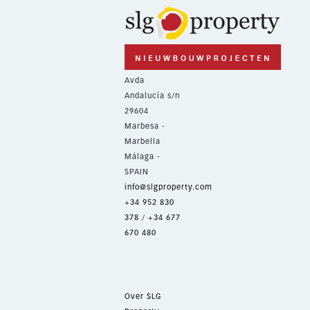
Avda
Andalucía s/n
29604
Marbesa -
Marbella
Málaga -
SPAIN
info@slgproperty.com
+34 952 830
378
/
+34 677
670 480
Over SLG