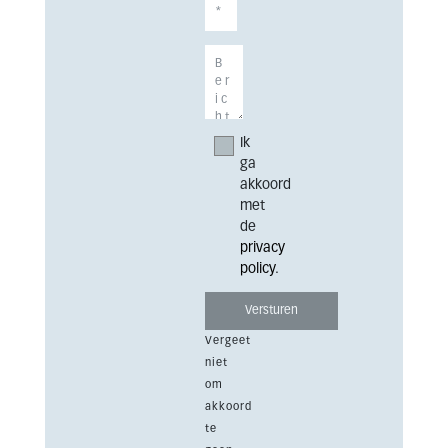
Ik
ga
akkoord
met
de
privacy
policy
.
Vergeet
niet
om
akkoord
te