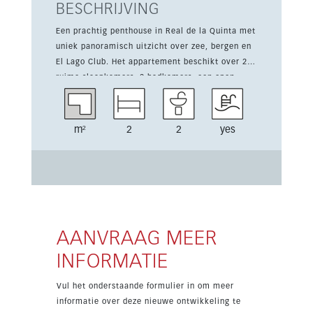
BESCHRIJVING
Een prachtig penthouse in Real de la Quinta met
uniek panoramisch uitzicht over zee, bergen en
El Lago Club. Het appartement beschikt over 2
ruime slaapkamers, 2 badkamers, een open
woon-, eet- en keukenruimte en een aparte
wasruimte. Vanaf de woonkamer kom je op een
groot overdekt terras, waarna een trap leidt
m²
2
2
yes
naar een privé-daksolarium. Deze
indrukwekkende buitenruimte heeft een
overdekte schaduwzone, een ingebouwde BBQ-
keuken en een infinity pool met spectaculair
uitzicht op zee, het meer en de bergen. Met de
kwaliteit van nieuwbouw, uitstekende afwerking
en een topligging nabij golf biedt deze woning
AANVRAAG MEER
comfort, stijl en sterke investeringswaarde aan
INFORMATIE
de Costa del Sol.
Vul het onderstaande formulier in om meer
informatie over deze nieuwe ontwikkeling te