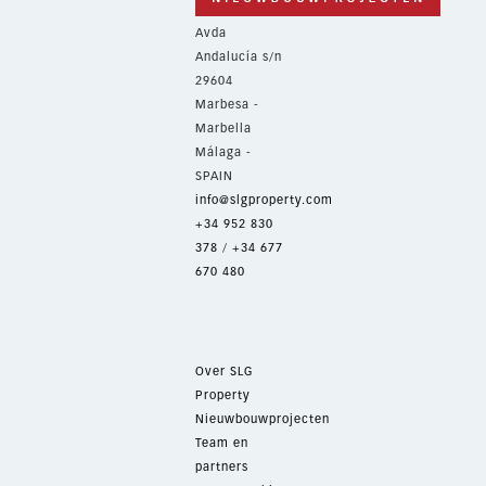
Avda
Andalucía s/n
29604
Marbesa -
Marbella
Málaga -
SPAIN
info@slgproperty.com
+34 952 830
378
/
+34 677
670 480
Over SLG
Property
Nieuwbouwprojecten
Team en
partners