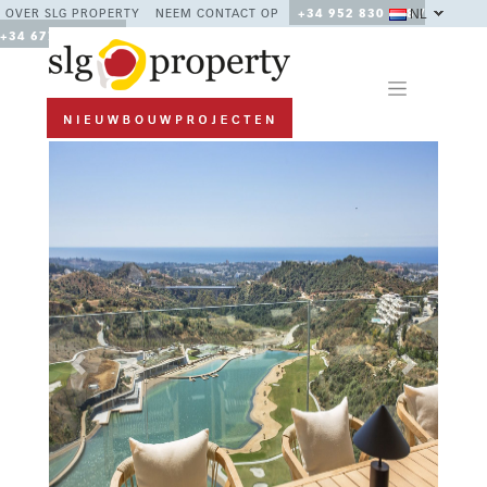
NL
OVER SLG PROPERTY
NEEM CONTACT OP
+34 952 830 378 /
+34 677 670 480
Previous
Next