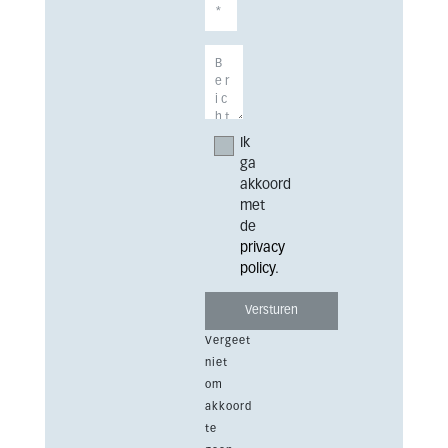
Ik
ga
akkoord
met
de
privacy
policy
.
Vergeet
niet
om
akkoord
te