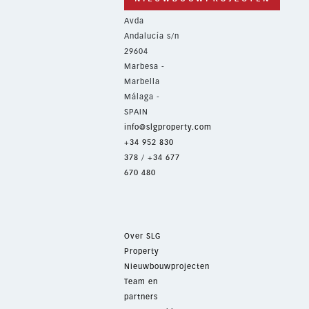
Avda
Andalucía s/n
29604
Marbesa -
Marbella
Málaga -
SPAIN
info@slgproperty.com
+34 952 830
378
/
+34 677
670 480
Over SLG
Property
Nieuwbouwprojecten
Team en
partners