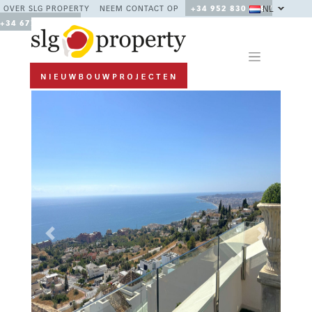
NL
OVER SLG PROPERTY
NEEM CONTACT OP
+34 952 830 378 /
+34 677 670 480
Previous
Next