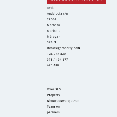
Avda
Andalucía s/n
29604
Marbesa -
Marbella
Málaga -
SPAIN
info@slgproperty.com
+34 952 830
378
/
+34 677
670 480
Over SLG
Property
Nieuwbouwprojecten
Team en
partners