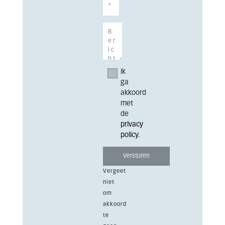
Ik
ga
akkoord
met
de
privacy
policy
.
Vergeet
niet
om
akkoord
te