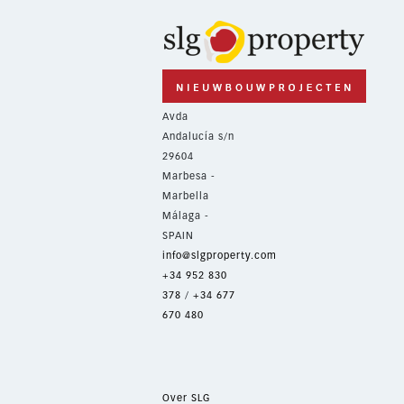
Avda
Andalucía s/n
29604
Marbesa -
Marbella
Málaga -
SPAIN
info@slgproperty.com
+34 952 830
378
/
+34 677
670 480
Over SLG