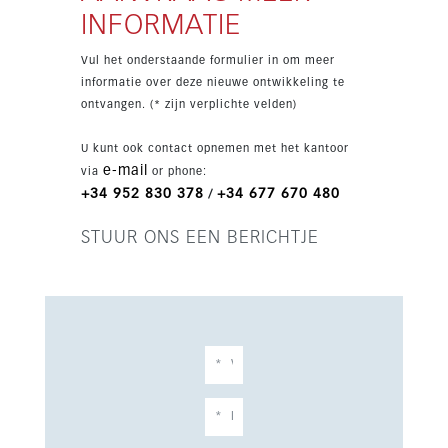
zwembaden, een verwarmd binnenzwembad,
INFORMATIE
spa, sauna, gym, coworkingruimte en
aangelegde tuinen. Het beveiligde complex
Vul het onderstaande formulier in om meer
biedt ook lift, ondergrondse parking voor 2
informatie over deze nieuwe ontwikkeling te
auto’s, een berging en een ligging op
ontvangen. (* zijn verplichte velden)
wandelafstand van het strand, het station,
scholen en alle voorzieningen.
U kunt ook contact opnemen met het kantoor
e-mail
via
or phone:
+34 952 830 378
+34 677 670 480
/
STUUR ONS EEN BERICHTJE