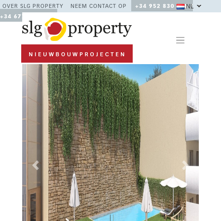
NL
OVER SLG PROPERTY
NEEM CONTACT OP
+34 952 830 378 /
+34 677 670 480
Previous
Next