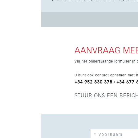
badkamer en een keuken-eetkamer. Ook zijn er
Bewoners genieten van uitstekende gemeensch
binnenzwembad, spa, sauna, fitnessruimte, co
binnen een beveiligd complex dicht bij het str
AANVRAAG MEE
Vul het onderstaande formulier in 
U kunt ook contact opnemen met h
+34 952 830 378
+34 677 
/
STUUR ONS EEN BERIC