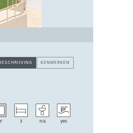
BESCHRIJVING
KENMERKEN
²
3
n/a
yes