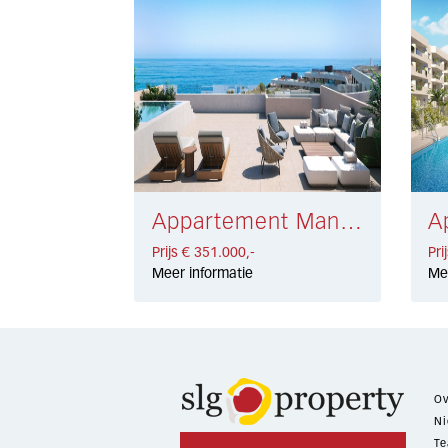
Appartement Manilva € 351.000,-
Prijs € 351.000,-
Pri
Meer informatie
Me
Ov
Ni
Te