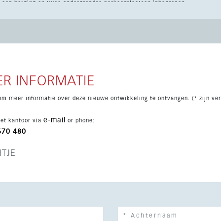
 een berging en twee ondergrondse parkeerplaatsen inbegrepen.
appelijke voorzieningen zoals 3 zwembaden, een verwarmd
workingruimte en aangelegde gemeenschappelijke tuinen, alles
and, openbaar vervoer, scholen en voorzieningen.
R INFORMATIE
om meer informatie over deze nieuwe ontwikkeling te ontvangen. (* zijn ver
e-mail
et kantoor via
or phone:
670 480
HTJE