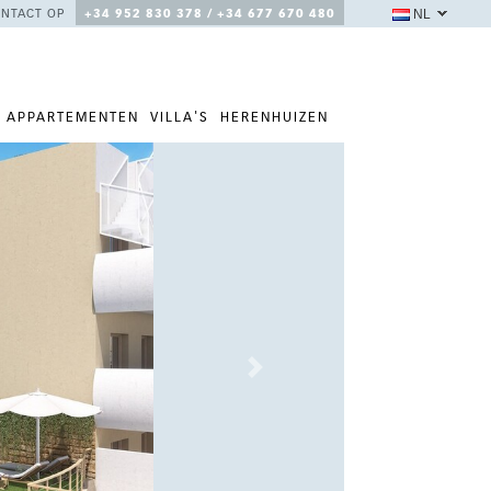
NL
NTACT OP
+34 952 830 378 / +34 677 670 480
APPARTEMENTEN
VILLA'S
HERENHUIZEN
Next