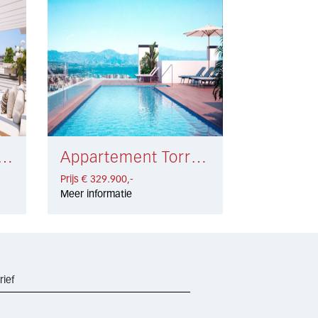
ement Mijas Golf € 302.500,-
Appartement Torremolinos € 329.900,-
Prijs € 329.900,-
Meer informatie
rief