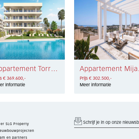
Appartement Torrox Costa € 369.600,-
Appart
js € 369.600,-
Prijs € 302.500,-
er informatie
Meer informatie
Schrijf je in op onze nieuwsb
er SLG Property
euwbouwprojecten
am en partners