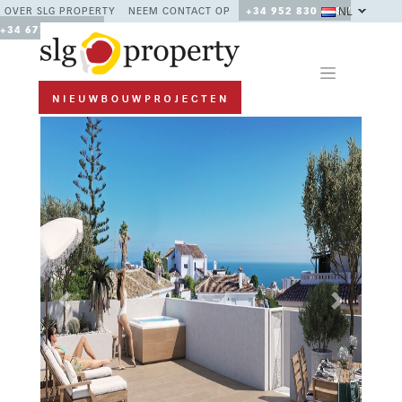
NL
OVER SLG PROPERTY
NEEM CONTACT OP
+34 952 830 378 /
+34 677 670 480
Previous
Next