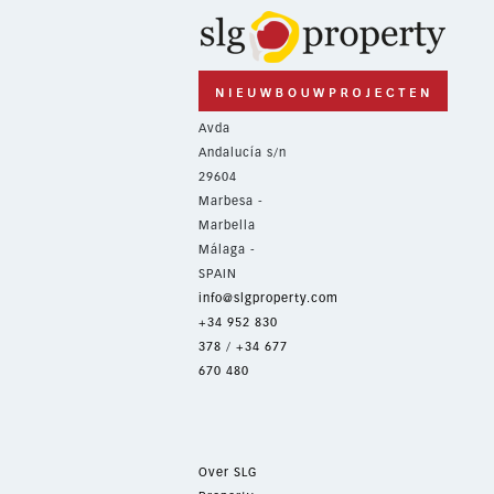
Avda
Andalucía s/n
29604
Marbesa -
Marbella
Málaga -
SPAIN
info@slgproperty.com
+34 952 830
378
/
+34 677
670 480
Over SLG