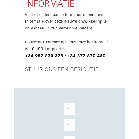
INFORMATIE
het treinstation, scholen en winkels.
Vul het onderstaande formulier in om meer
informatie over deze nieuwe ontwikkeling te
ontvangen. (* zijn verplichte velden)
U kunt ook contact opnemen met het kantoor
e-mail
via
or phone:
+34 952 830 378
+34 677 670 480
/
STUUR ONS EEN BERICHTJE