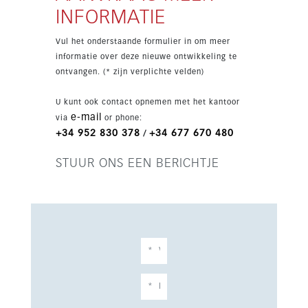
privéparkeergelegenheid voor meer dan één
INFORMATIE
auto en ligt gunstig dicht bij golf, winkels en
zee.
Vul het onderstaande formulier in om meer
informatie over deze nieuwe ontwikkeling te
ontvangen. (* zijn verplichte velden)
U kunt ook contact opnemen met het kantoor
e-mail
via
or phone:
+34 952 830 378
+34 677 670 480
/
STUUR ONS EEN BERICHTJE