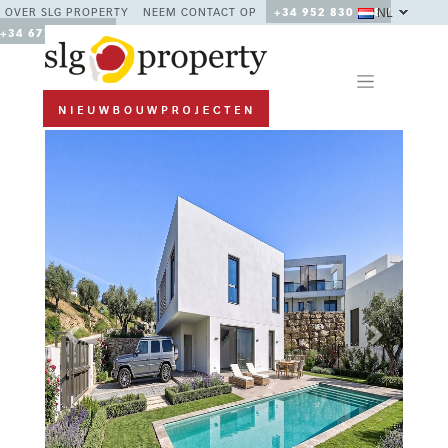
NL
OVER SLG PROPERTY
NEEM CONTACT OP
+34 952 830 378 /
+34 677 670 480
Previous
Next