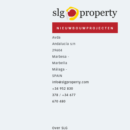
Avda
Andalucía s/n
29604
Marbesa -
Marbella
Málaga -
SPAIN
info@slgproperty.com
+34 952 830
378
/
+34 677
670 480
Over SLG