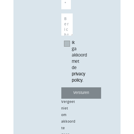
Ik
ga
akkoord
met
de
privacy
policy
.
Vergeet
niet
om
akkoord
te