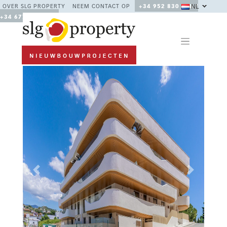
NL
OVER SLG PROPERTY
NEEM CONTACT OP
+34 952 830 378 /
+34 677 670 480
Previous
Next