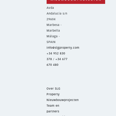
Avda
Andalucía s/n
29604
Marbesa -
Marbella
Málaga -
SPAIN
info@slgproperty.com
+34 952 830
378
/
+34 677
670 480
Over SLG
Property
Nieuwbouwprojecten
Team en
partners