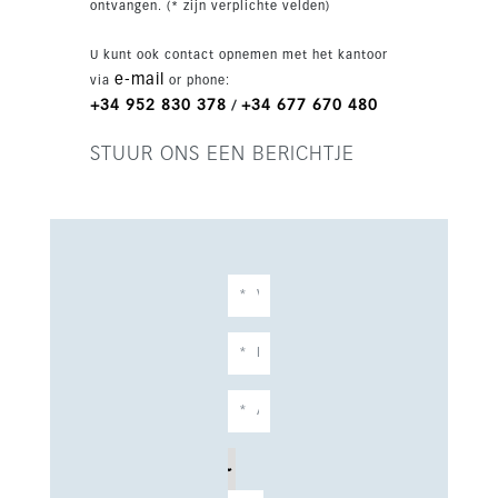
ontvangen. (* zijn verplichte velden)
moderne co-workingruimte. Binnen enkele
minuten loopt u naar het charmante centrum
U kunt ook contact opnemen met het kantoor
van Estepona, met sfeervolle straatjes,
e-mail
via
or phone:
restaurants, boetieks en alle voorzieningen. Ook
+34 952 830 378
+34 677 670 480
/
zee en strand liggen op loopafstand. Dit
penthouse is meer dan een woning; het is een
STUUR ONS EEN BERICHTJE
complete levensstijl.