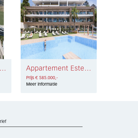
artement Estepona € 572.000,-
Appartement Estepona € 585.000,-
Prijs € 585.000,-
Meer informatie
rief