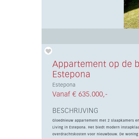
Appartement op de 
Estepona
Estepona
Vanaf € 635.000,-
BESCHRIJVING
Gloednieuw appartement met 2 slaapkamers en 
Living in Estepona. Het biedt modern instapkla
overdrachtskosten voor nieuwbouw. De woning heeft een lichte open woon- en eetkamer met directe toegang