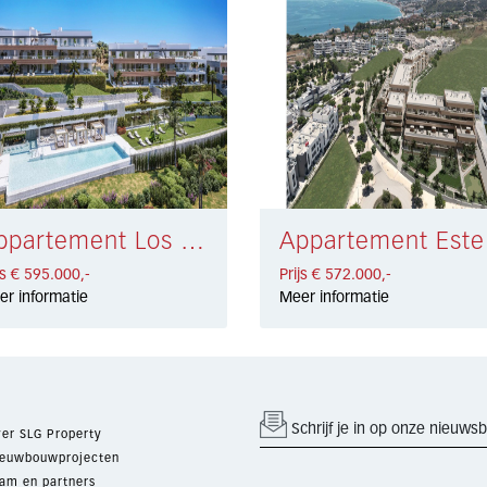
Appartement Los Monteros € 595.000,-
App
js € 595.000,-
Prijs € 572.000,-
er informatie
Meer informatie
Schrijf je in op onze nieuwsb
er SLG Property
euwbouwprojecten
am en partners