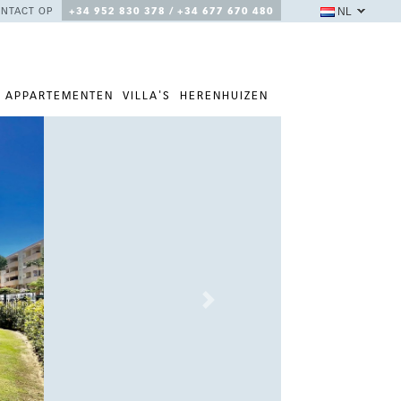
NL
NTACT OP
+34 952 830 378 / +34 677 670 480
APPARTEMENTEN
VILLA'S
HERENHUIZEN
Next