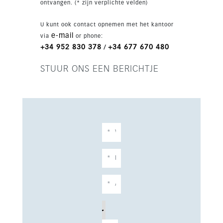
ontvangen. (* zijn verplichte velden)
rustige straat op loopafstand van Plaza de la
Merced, Calle Larios, het Picasso Museum en de
U kunt ook contact opnemen met het kantoor
culturele en gastronomische hotspots van
e-mail
via
or phone:
Málaga, combineert de locatie rustig wonen met
+34 952 830 378
+34 677 670 480
/
directe toegang tot de meest gewilde
voorzieningen van de stad. Málaga laat een
STUUR ONS EEN BERICHTJE
sterke en aanhoudende groei in toerisme zien,
met toenemende vraag naar hoogwaardige,
centraal gelegen accommodaties.
Gelicentieerde aparthotelpanden in het
historische centrum zijn schaars, wat de
bezettingsgraad en waarde op lange termijn
ondersteunt. Met professioneel beheer en een
aparthotel-exploitatiemodel wordt verwacht dat
het pand circa €200.000–€230.000 aan bruto
jaarhuur kan genereren. De combinatie van
meerdere units, toplocatie en AP-vergunning
zorgt voor een stabiele investering met jaarrond
vraag. Dit project biedt een zeldzame kans om
een hoogrenderend hospitality-asset te