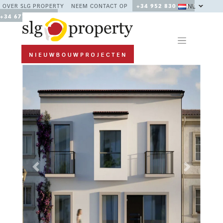
NL
OVER SLG PROPERTY
NEEM CONTACT OP
+34 952 830 378 /
+34 677 670 480
Previous
Next