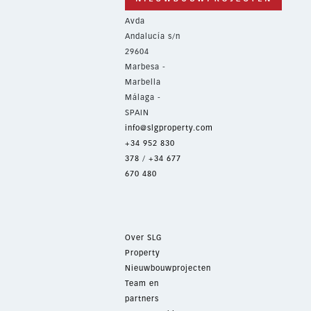
Avda
Andalucía s/n
29604
Marbesa -
Marbella
Málaga -
SPAIN
info@slgproperty.com
+34 952 830
378
/
+34 677
670 480
Over SLG
Property
Nieuwbouwprojecten
Team en
partners