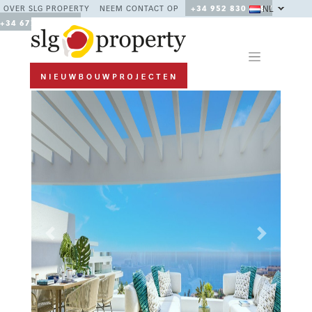
NL
OVER SLG PROPERTY
NEEM CONTACT OP
+34 952 830 378 /
+34 677 670 480
Previous
Next