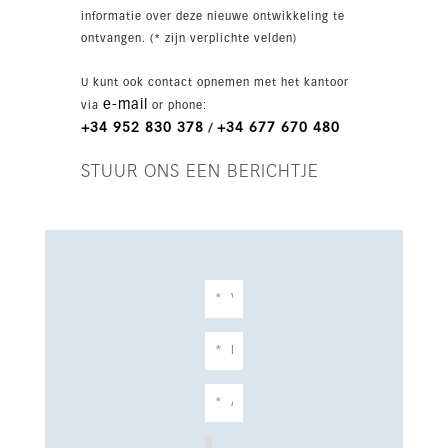
De ligging is ideaal om te voet naar het strand,
informatie over deze nieuwe ontwikkeling te
cafés, winkels, restaurants en dagelijkse
ontvangen. (* zijn verplichte velden)
voorzieningen te gaan, met golfbanen en
scholen ook dichtbij.
U kunt ook contact opnemen met het kantoor
e-mail
via
or phone:
+34 952 830 378
+34 677 670 480
/
STUUR ONS EEN BERICHTJE