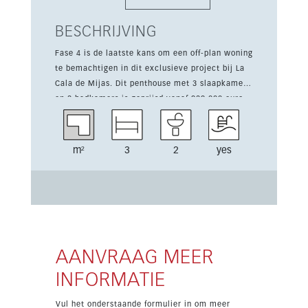
BESCHRIJVING
Fase 4 is de laatste kans om een off-plan woning
te bemachtigen in dit exclusieve project bij La
Cala de Mijas. Dit penthouse met 3 slaapkamers
en 2 badkamers is geprijsd vanaf 929.000 euro,
exclusief 10% btw, en biedt 142 m² bebouwde
oppervlakte plus een terras van 34 m². Het
appartement is afgewerkt met hoogwaardige
m²
3
2
yes
materialen en beschikt over een open, volledig
uitgeruste keuken, inbouwkasten en
airconditioning warm/koud. De en suite
doucheruimte, woonkamer met eethoek en het
royale terras zorgen voor een comfortabele
indeling voor modern wonen aan de kust.
Bewoners genieten van een resortachtige
AANVRAAG MEER
omgeving met zwembaden met strandtoegang,
INFORMATIE
een lap pool, binnen- en buitengyms, een
kinderzone, groene tuinen en 24-uursbeveiliging.
Vul het onderstaande formulier in om meer