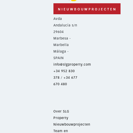
Avda
Andalucía s/n
29604
Marbesa -
Marbella
Málaga -
SPAIN
info@slgproperty.com
+34 952 830
378
/
+34 677
670 480
Over SLG
Property
Nieuwbouwprojecten
Team en