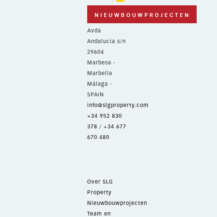
Avda
Andalucía s/n
29604
Marbesa -
Marbella
Málaga -
SPAIN
info@slgproperty.com
+34 952 830
378
/
+34 677
670 480
Over SLG
Property
Nieuwbouwprojecten
Team en