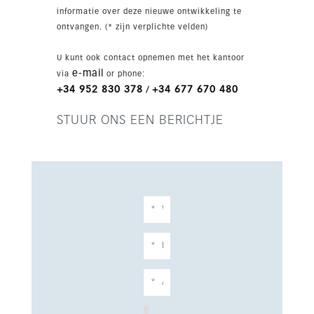
directe toegang tot de parkeerzone. Grote
informatie over deze nieuwe ontwikkeling te
schuiframen verbinden binnen en buiten
ontvangen. (* zijn verplichte velden)
naadloos met het terras en de tuin. De eerste
verdieping is ingericht met privékamersuites,
U kunt ook contact opnemen met het kantoor
waaronder een luxe hoofdsuite met dressing,
e-mail
via
or phone:
een tweede en-suite slaapkamer en toegang tot
+34 952 830 378
+34 677 670 480
/
een groot terras. Op tuinniveau is er extra
leefruimte met een lounge en eetgedeelte, open
STUUR ONS EEN BERICHTJE
keuken, extra suites en een grote open ruimte
voor een gym, spa, bioscoop of atelier. Buiten
maken de aangelegde mediterrane tuin, het
privézwembad en de zonnige terrassen het
geheel compleet. De zuidgerichte ligging en
nabijheid van zee maken dit tot een
uitzonderlijke woning in Marbella.