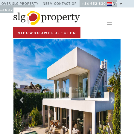
NL
OVER SLG PROPERTY
NEEM CONTACT OP
+34 952 830 378 /
+34 677 670 480
Previous
Next