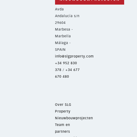
Avda
Andalucía s/n
29604
Marbesa -
Marbella
Málaga -
SPAIN
info@slgproperty.com
+34 952 830
378
/
+34 677
670 480
Over SLG
Property
Nieuwbouwprojecten
Team en
partners