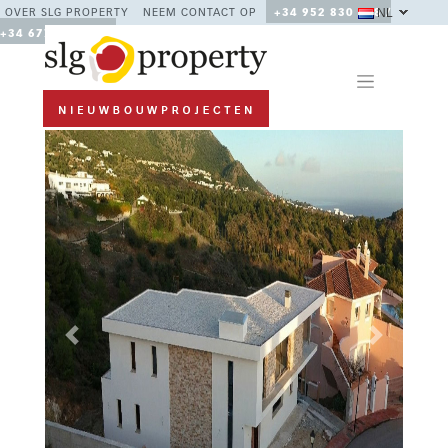
NL
OVER SLG PROPERTY
NEEM CONTACT OP
+34 952 830 378 /
+34 677 670 480
Previous
Next