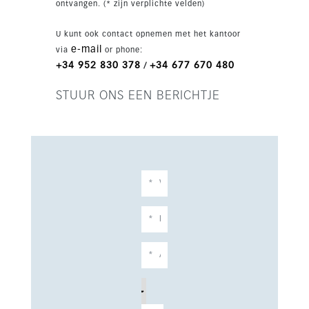
ontvangen. (* zijn verplichte velden)
lift, sauna, verwarmd zwembad en
thuisbioscoop.
U kunt ook contact opnemen met het kantoor
e-mail
via
or phone:
+34 952 830 378
+34 677 670 480
/
STUUR ONS EEN BERICHTJE