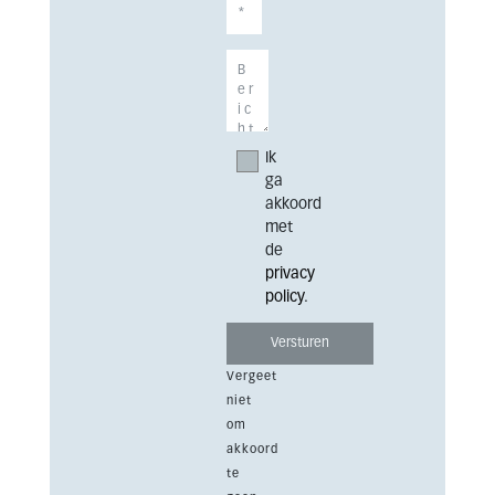
Ik
ga
akkoord
met
de
privacy
policy
.
Vergeet
niet
om
akkoord
te