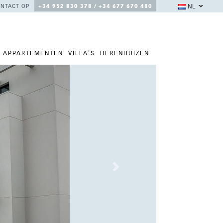
NL
NTACT OP
+34 952 830 378 / +34 677 670 480
APPARTEMENTEN
VILLA'S
HERENHUIZEN
Next