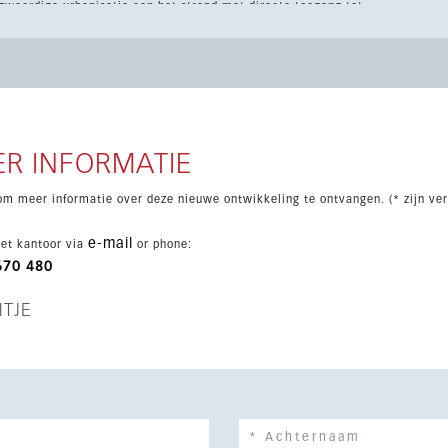
e van stad, scholen, winkels, golf en de jachthaven. Bewoners
mbaden, waaronder binnen- en verwarmde baden, plus een
rder beschikt de woning over
rs, dubbel glas, inbouwkasten, een lift, kelderruimte en
tsen zijn inbegrepen, samen met beveiligde toegang en een
R INFORMATIE
om meer informatie over deze nieuwe ontwikkeling te ontvangen. (* zijn ver
e-mail
et kantoor via
or phone:
670 480
HTJE