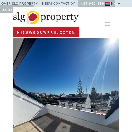
NL
OVER SLG PROPERTY
NEEM CONTACT OP
+34 952 830 378 /
+34 677 670 480
Previous
Next