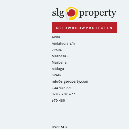
Avda
Andalucía s/n
29604
Marbesa -
Marbella
Málaga -
SPAIN
info@slgproperty.com
+34 952 830
378
/
+34 677
670 480
Over SLG