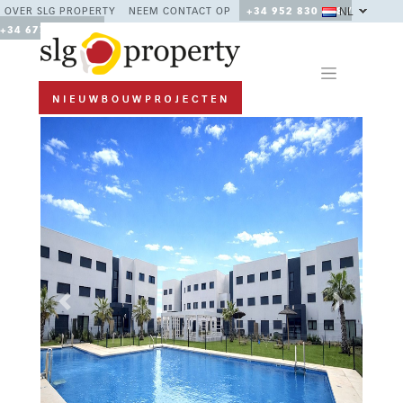
NL
OVER SLG PROPERTY
NEEM CONTACT OP
+34 952 830 378 /
+34 677 670 480
Previous
Next