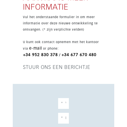
badkamers en een terras van 18 m². Het
INFORMATIE
verkeert in uitstekende staat en is voorzien van
airconditioning, inbouwkasten, dubbele
Vul het onderstaande formulier in om meer
beglazing, lift, privéparkeerplaats en berging.
informatie over deze nieuwe ontwikkeling te
De woning wordt volledig gemeubileerd
ontvangen. (* zijn verplichte velden)
aangeboden en heeft een volledig uitgeruste
keuken. Bewoners genieten van fraai
U kunt ook contact opnemen met het kantoor
aangelegde gemeenschappelijke tuinen, een
e-mail
via
or phone:
gemeenschappelijk zwembad en een volledig
+34 952 830 378
+34 677 670 480
/
uitgeruste fitnessruimte. De ligging nabij
gerenommeerde golfbanen zoals Doña Julia Golf,
STUUR ONS EEN BERICHTJE
Finca Cortesín Golf Club, Estepona Golf en Valle
Romano maakt dit extra aantrekkelijk als
lifestylewoning of investering.