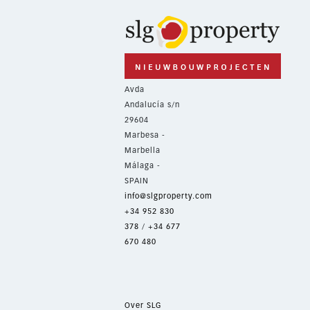
Avda
Andalucía s/n
29604
Marbesa -
Marbella
Málaga -
SPAIN
info@slgproperty.com
+34 952 830
378
/
+34 677
670 480
Over SLG