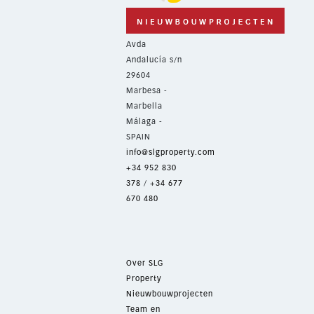
Avda
Andalucía s/n
29604
Marbesa -
Marbella
Málaga -
SPAIN
info@slgproperty.com
+34 952 830
378
/
+34 677
670 480
Over SLG
Property
Nieuwbouwprojecten
Team en