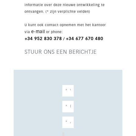
winkels, scholen en overige voorzieningen.
informatie over deze nieuwe ontwikkeling te
Ideaal als vaste woning, vakantieverblijf of
ontvangen. (* zijn verplichte velden)
investering.
U kunt ook contact opnemen met het kantoor
e-mail
via
or phone:
+34 952 830 378
+34 677 670 480
/
STUUR ONS EEN BERICHTJE