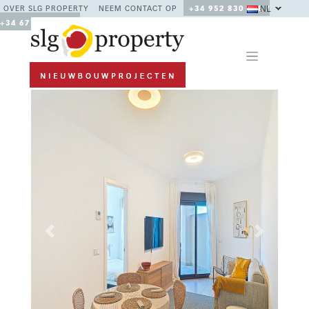
NL
OVER SLG PROPERTY
NEEM CONTACT OP
+34 952 830 378 /
+34 677 670 480
Previous
Next