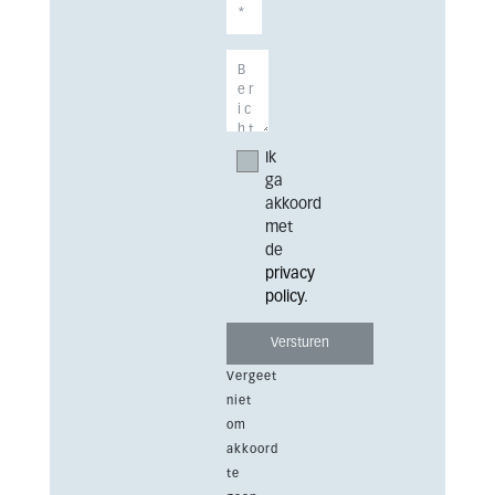
Ik
ga
akkoord
met
de
privacy
policy
.
Vergeet
niet
om
akkoord
te