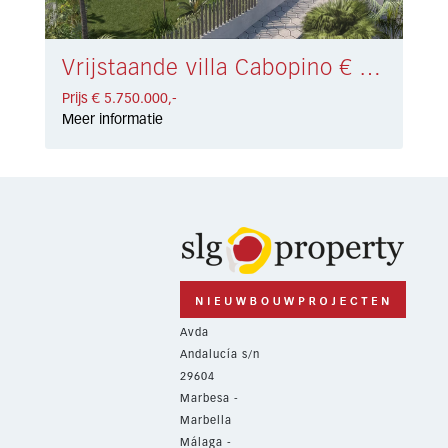
Vrijstaande villa Cabopino € 5.750.000,-
Prijs € 5.750.000,-
Meer informatie
Avda
Andalucía s/n
29604
Marbesa -
Marbella
Málaga -