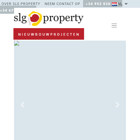
NL
OVER SLG PROPERTY
NEEM CONTACT OP
+34 952 830 378 /
+34 677 670 480
Previous
Next