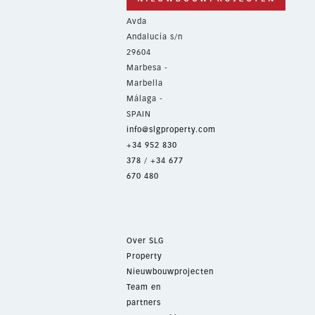
Avda
Andalucía s/n
29604
Marbesa -
Marbella
Málaga -
SPAIN
info@slgproperty.com
+34 952 830
378
/
+34 677
670 480
Over SLG
Property
Nieuwbouwprojecten
Team en
partners