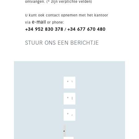
ontvangen. (* zijn verplichte velden)
vervoer, scholen en parken ligt. Oplevering in
2028 maakt dit een aantrekkelijke keuze voor
U kunt ook contact opnemen met het kantoor
wie een moderne nieuwbouwwoning in Mijas
e-mail
via
or phone:
Costa zoekt.
+34 952 830 378
+34 677 670 480
/
STUUR ONS EEN BERICHTJE