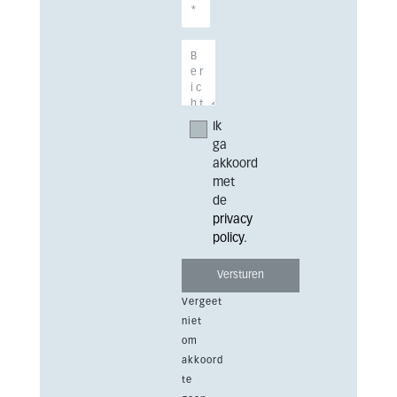
Ik
ga
akkoord
met
de
privacy
policy
.
Vergeet
niet
om
akkoord
te