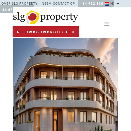
NL
OVER SLG PROPERTY
NEEM CONTACT OP
+34 952 830 378 /
+34 677 670 480
Previous
Next