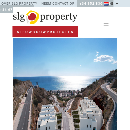
NL
OVER SLG PROPERTY
NEEM CONTACT OP
+34 952 830 378 /
+34 677 670 480
Previous
Next