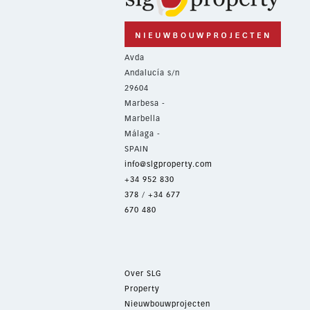
Avda
Andalucía s/n
29604
Marbesa -
Marbella
Málaga -
SPAIN
info@slgproperty.com
+34 952 830
378
/
+34 677
670 480
Over SLG
Property
Nieuwbouwprojecten