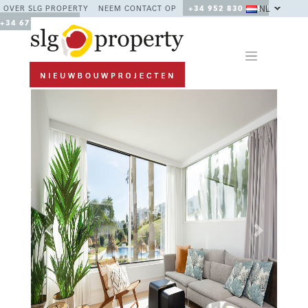
NL
OVER SLG PROPERTY
NEEM CONTACT OP
+34 952 830 378 /
+34 677 670 480
Previous
Next