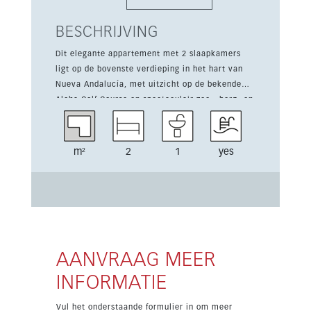
BESCHRIJVING
Dit elegante appartement met 2 slaapkamers
ligt op de bovenste verdieping in het hart van
Nueva Andalucía, met uitzicht op de bekende
Aloha Golf Course en spectaculair zee-, berg- en
golfzicht. De recent gerenoveerde woning
combineert modern comfort met mediterrane
charme. De volledig uitgeruste keuken sluit
m²
2
1
yes
naadloos aan op de lichte open woon- en
eetkamer, waar veel daglicht binnenvalt. Op het
ruime privéterras kunt u heerlijk zonnebaden,
buiten eten of ontspannen tussen het groen en
het panoramische uitzicht. Het appartement ligt
in een goed onderhouden afgesloten
gemeenschap met een gemeenschappelijk
AANVRAAG MEER
zwembad, weelderige tuinen en
INFORMATIE
privéparkeergelegenheid. Winkels, restaurants,
Puerto Banús, stranden en topgolfbanen liggen
Vul het onderstaande formulier in om meer