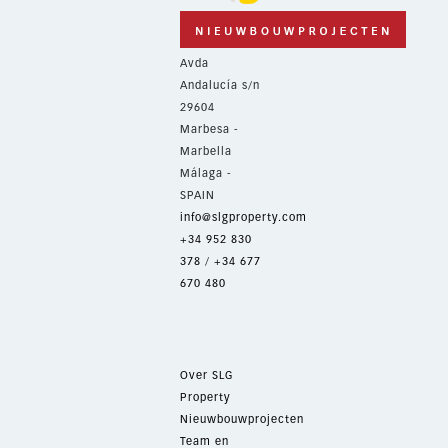
Avda
Andalucía s/n
29604
Marbesa -
Marbella
Málaga -
SPAIN
info@slgproperty.com
+34 952 830
378
/
+34 677
670 480
Over SLG
Property
Nieuwbouwprojecten
Team en