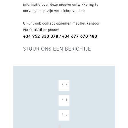
allemaal op korte afstand, waardoor dit een
informatie over deze nieuwe ontwikkeling te
ideale vakantiewoning, investering of
ontvangen. (* zijn verplichte velden)
permanente woning is.
U kunt ook contact opnemen met het kantoor
e-mail
via
or phone:
+34 952 830 378
+34 677 670 480
/
STUUR ONS EEN BERICHTJE