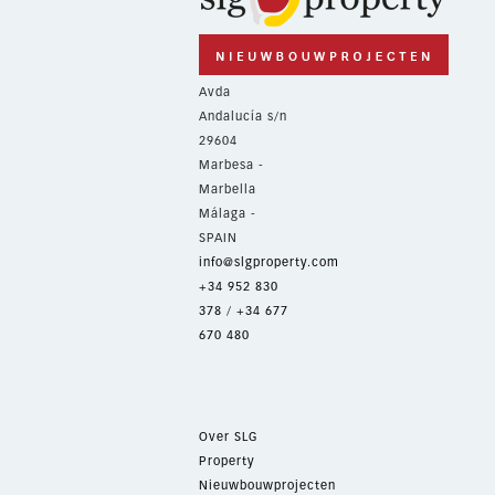
Avda
Andalucía s/n
29604
Marbesa -
Marbella
Málaga -
SPAIN
info@slgproperty.com
+34 952 830
378
/
+34 677
670 480
Over SLG
Property
Nieuwbouwprojecten