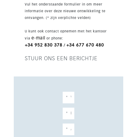
Verder geniet u van vloerverwarming door het
Vul het onderstaande formulier in om meer
hele huis, aerothermische airconditioning en
informatie over deze nieuwe ontwikkeling te
dubbel glas. Elviria Beach Residences is een
ontvangen. (* zijn verplichte velden)
privél project met omheining, groene zones,
gemeenschappelijk zwembad, gym en co-
U kunt ook contact opnemen met het kantoor
workingruimte. De ligging is uitstekend, op
e-mail
via
or phone:
loopafstand van strand, beachclubs, restaurants,
+34 952 830 378
+34 677 670 480
/
winkels, golfbanen en het centrum van Elviria,
met Marbella, Puerto Banús en luchthaven
STUUR ONS EEN BERICHTJE
Málaga binnen handbereik.