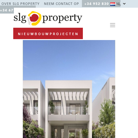
NL
OVER SLG PROPERTY
NEEM CONTACT OP
+34 952 830 378 /
+34 677 670 480
Previous
Next