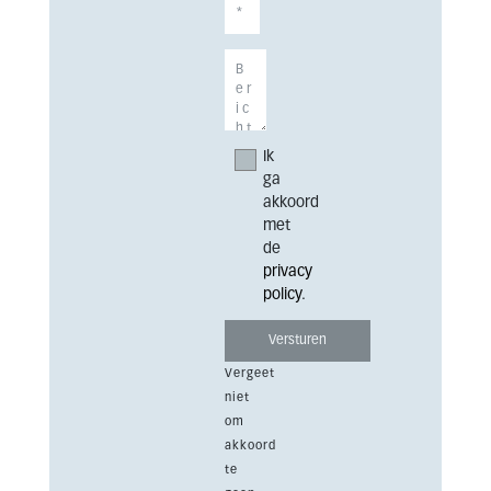
Ik
ga
akkoord
met
de
privacy
policy
.
Vergeet
niet
om
akkoord
te