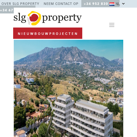
NL
OVER SLG PROPERTY
NEEM CONTACT OP
+34 952 830 378 /
+34 677 670 480
Previous
Next