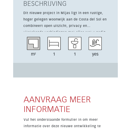
BESCHRIJVING
Dit nieuwe project in Mijas ligt in een rustige,
hoger gelegen woonwijk aan de Costa del Sol en
combineert open uitzicht, privacy en
uitstekende verbindingen met alles wat u nodig
heeft. De ligging is dicht bij de kust, golfbanen,
jachthavens, voorzieningen en winkelcentra en
biedt de juiste balans tussen natuur en gemak.
m²
1
1
yes
Alle woningen zijn ontworpen om het hele jaar
door te genieten van uitzonderlijk veel
natuurlijk licht, met een vloeiende verbinding
tussen binnen en buiten. De omgeving zorgt voor
rust en een sterk gevoel van welzijn, waardoor
dit een aantrekkelijke plek is voor kwalitatief
mediterraan wonen.
AANVRAAG MEER
INFORMATIE
Vul het onderstaande formulier in om meer
informatie over deze nieuwe ontwikkeling te