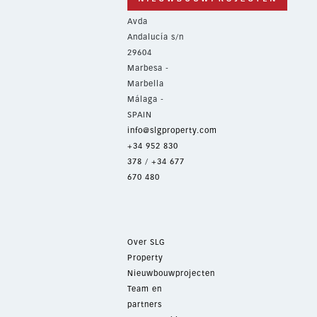
Avda
Andalucía s/n
29604
Marbesa -
Marbella
Málaga -
SPAIN
info@slgproperty.com
+34 952 830
378
/
+34 677
670 480
Over SLG
Property
Nieuwbouwprojecten
Team en
partners