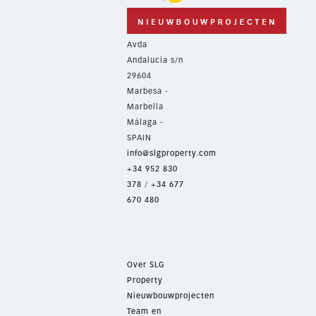
Avda
Andalucía s/n
29604
Marbesa -
Marbella
Málaga -
SPAIN
info@slgproperty.com
+34 952 830
378
/
+34 677
670 480
Over SLG
Property
Nieuwbouwprojecten
Team en