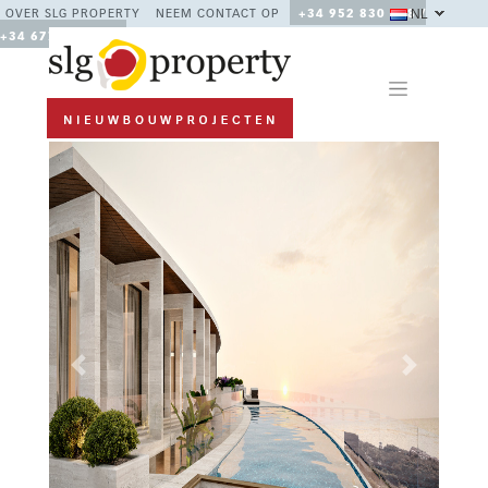
NL
OVER SLG PROPERTY
NEEM CONTACT OP
+34 952 830 378 /
+34 677 670 480
Previous
Next