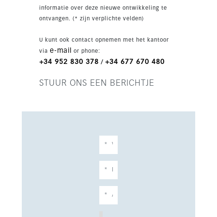
van 5 meter hoog en een moderne designkeuken
informatie over deze nieuwe ontwikkeling te
met kookeiland. De master suite heeft directe
ontvangen. (* zijn verplichte velden)
toegang tot een privéterras en een grote
inloopkast. Oplevering staat gepland voor 2026;
U kunt ook contact opnemen met het kantoor
een opvallende luxe villa op een zeer gewilde
e-mail
via
or phone:
locatie.
+34 952 830 378
+34 677 670 480
/
STUUR ONS EEN BERICHTJE