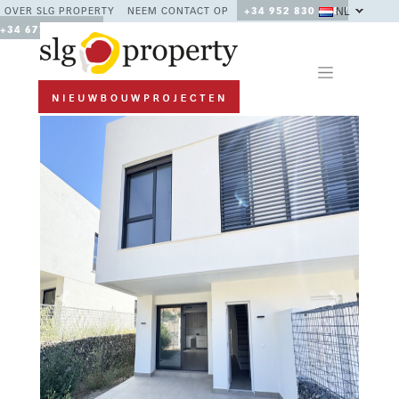
NL
OVER SLG PROPERTY
NEEM CONTACT OP
+34 952 830 378 /
+34 677 670 480
Previous
Next