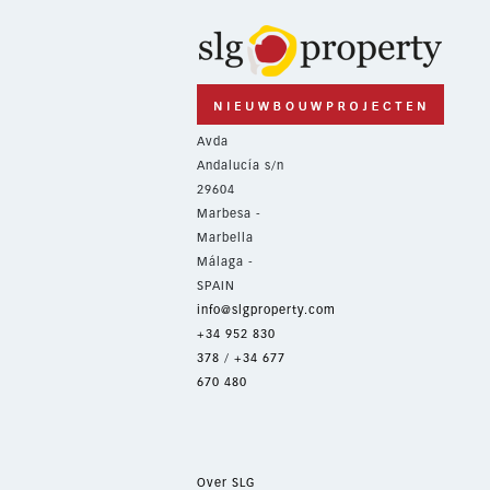
Avda
Andalucía s/n
29604
Marbesa -
Marbella
Málaga -
SPAIN
info@slgproperty.com
+34 952 830
378
/
+34 677
670 480
Over SLG