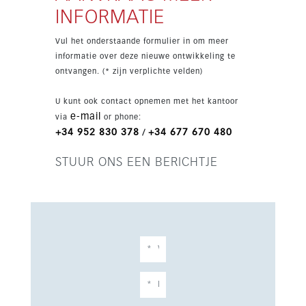
buitenruimte kunt creëren. Bewoners hebben
INFORMATIE
daarnaast toegang tot een gemeenschappelijk
zwembad, een fitnessruimte en een co-
Vul het onderstaande formulier in om meer
workingruimte. Op slechts 1,2 km van het
informatie over deze nieuwe ontwikkeling te
strand en met uitstekende verbindingen naar
ontvangen. (* zijn verplichte velden)
Marbella en Málaga is deze woning van 134 m²
ideaal voor wie zoekt naar een stijlvolle,
U kunt ook contact opnemen met het kantoor
onderhoudsarme woning op een toplocatie aan
e-mail
via
or phone:
de Costa del Sol.
+34 952 830 378
+34 677 670 480
/
STUUR ONS EEN BERICHTJE