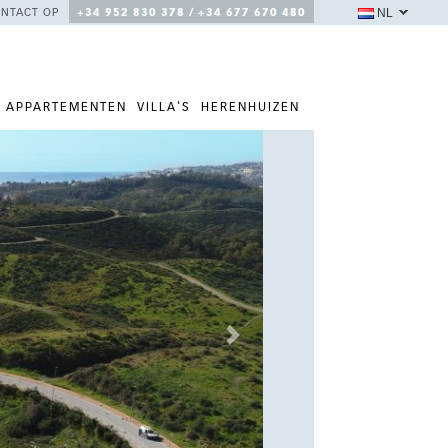
NL
NTACT OP
+34 952 830 378 / +34 677 670 480
APPARTEMENTEN
VILLA'S
HERENHUIZEN
Next