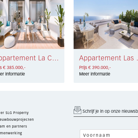
Appartement La Carihuela, Torremolinos € 385.000,-
Appartement 
js € 385.000,-
Prijs € 390.000,-
er informatie
Meer informatie
Schrijf je in op onze nieuwsb
er SLG Property
euwbouwprojecten
am en partners
menwerking