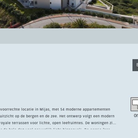
evoorrechte locatie in Mijas, met 54 moderne appartementen
0
uitzicht op de bergen en de zee. Het ontwerp volgt een modern
rassen voor lichte, open leefruimtes. De woningen zijn
 de hele dag veel natuurlijk licht binnenvalt. De eerste fase
berging, terwijl de appartementen worden geleverd met