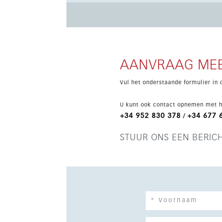
ingerichte keukens met toestellen, volledig a
Bewoners genieten van een omheinde gemeen
tuinen. Dankzij de ligging tussen La Cala de Mi
bereikbaar, wat dit tot een interessante keuze
AANVRAAG MEE
Vul het onderstaande formulier in 
U kunt ook contact opnemen met h
+34 952 830 378
+34 677 
/
STUUR ONS EEN BERIC