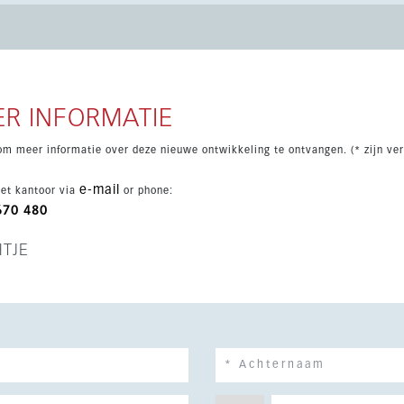
fgewerkte kasten, airconditioning en complete badkamers.
schap met een gemeenschappelijk zwembad en aangelegde
jas en Fuengirola zijn stranden, golfbanen en winkels snel
 maakt voor vakantiegebruik en verhuur.
R INFORMATIE
om meer informatie over deze nieuwe ontwikkeling te ontvangen. (* zijn ver
e-mail
et kantoor via
or phone:
670 480
HTJE