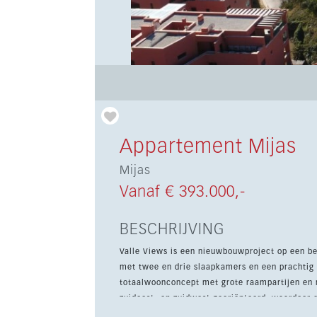
Appartement Mijas
Mijas
Vanaf € 393.000,-
BESCHRIJVING
Valle Views is een nieuwbouwproject op een b
met twee en drie slaapkamers en een prachtig 
totaalwoonconcept met grote raampartijen en royale ter
zuidoost- en zuidwest georiënteerd, waardoor er
omvat een ondergrondse parkeerplaats en een 