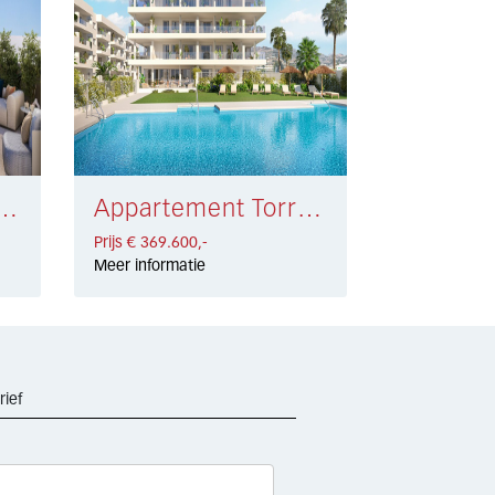
Las Mesas, Estepona € 390.000,-
Appartement Torrox Costa € 369.600,-
Prijs € 369.600,-
Meer informatie
rief