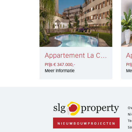
Appartement La Cala de Mijas € 347.000,-
Prijs € 347.000,-
Pri
Meer informatie
Me
Ov
Ni
Te
Sa