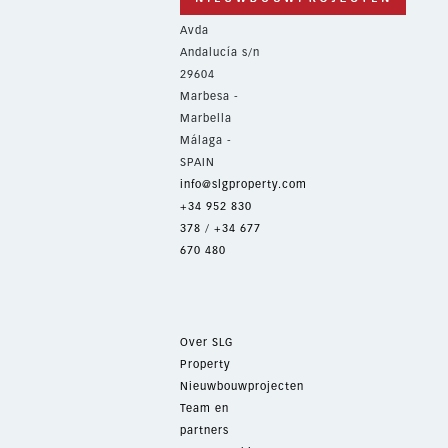
Avda
Andalucía s/n
29604
Marbesa -
Marbella
Málaga -
SPAIN
info@slgproperty.com
+34 952 830
378
/
+34 677
670 480
Over SLG
Property
Nieuwbouwprojecten
Team en
partners