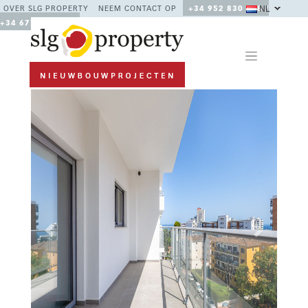
NL
OVER SLG PROPERTY
NEEM CONTACT OP
+34 952 830 378 /
+34 677 670 480
Previous
Next