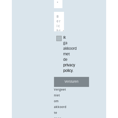
Ik
ga
akkoord
met
de
privacy
policy
.
Vergeet
niet
om
akkoord
te