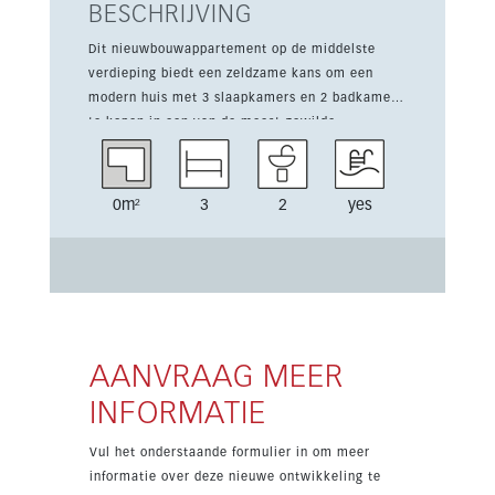
BESCHRIJVING
Dit nieuwbouwappartement op de middelste
verdieping biedt een zeldzame kans om een
modern huis met 3 slaapkamers en 2 badkamers
te kopen in een van de meest gewilde
ontwikkelingen van Benalmádena aan de Costa
del Sol. Dankzij de westelijke oriëntatie geniet
het interieur van warme middagzon en een
0m²
3
2
yes
ontspannen mediterrane sfeer. De open
leefruimte sluit aan op een privéterras met zicht
op het gemeenschappelijke zwembad en de
stad. Verder beschikt de woning over
airconditioning, een lift, ondergrondse parking
en een privéberging. De afgesloten residentie
met gemeenschappelijke tuinen en zwembad
AANVRAAG MEER
ligt op korte wandelafstand van strand, Puerto
INFORMATIE
Marina, winkels en zee.
Vul het onderstaande formulier in om meer
informatie over deze nieuwe ontwikkeling te