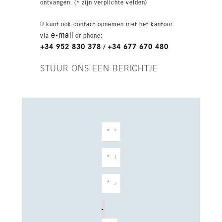
ontvangen. (* zijn verplichte velden)
auto’s zorgt voor extra gemak. Binnen is de villa
uitgerust voor verfijnd modern wonen met een
U kunt ook contact opnemen met het kantoor
ingerichte keuken, dubbel glas,
e-mail
via
or phone:
vloerverwarming door het hele huis,
+34 952 830 378
+34 677 670 480
/
airconditioning, smart home-systeem, open
haard, wijnkelder, fitnessruimte, spa, sauna,
STUUR ONS EEN BERICHTJE
speelkamer en een verwarmd binnenzwembad.
De woning is smaakvol ingericht en overal
hoogwaardig afgewerkt. Met 8 slaapkamers, 7
badkamers en 3 gastentoiletten biedt deze op
het zuiden gelegen villa uitstekende
accommodatie voor familie en gasten. Dicht bij
golf en omringd door de toplocaties van
Marbella is dit een zeldzame kans op een
uitzonderlijk luxe landgoed.