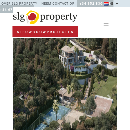
NL
OVER SLG PROPERTY
NEEM CONTACT OP
+34 952 830 378 /
+34 677 670 480
Previous
Next