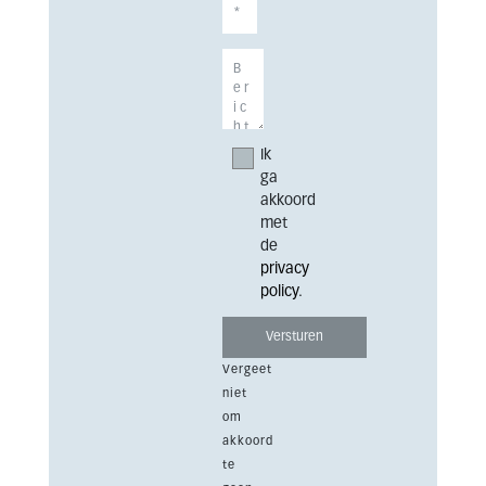
Ik
ga
akkoord
met
de
privacy
policy
.
Vergeet
niet
om
akkoord
te