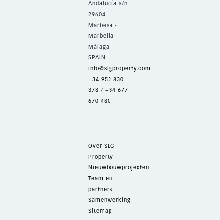
Andalucía s/n
29604
Marbesa -
Marbella
Málaga -
SPAIN
info@slgproperty.com
+34 952 830
378
/
+34 677
670 480
Over SLG
Property
Nieuwbouwprojecten
Team en
partners
Samenwerking
Sitemap