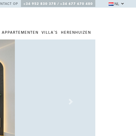
NL
NTACT OP
+34 952 830 378 / +34 677 670 480
APPARTEMENTEN
VILLA'S
HERENHUIZEN
Next