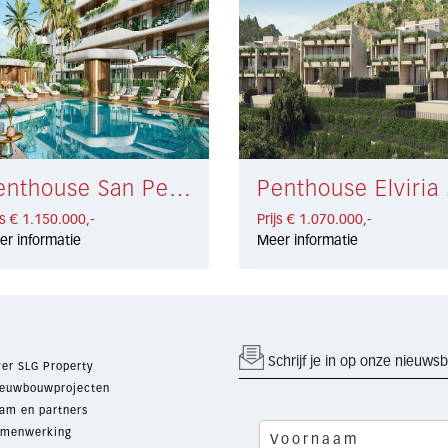
Penthouse San Pedro de Alcántara € 1.150.000,-
Penth
js € 1.150.000,-
Prijs € 1.070.000,-
er informatie
Meer informatie
Schrijf je in op onze nieuwsb
er SLG Property
euwbouwprojecten
am en partners
menwerking