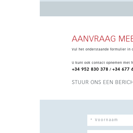
klimaat en het uitzicht van de Costa del Sol. De hoofdslaapkamer heeft een en-suite badkamer, terwijl de
tweede slaapkamer toegang heeft tot een apar
een berging inbegrepen. Uitstekend gelegen nabij de AP-7, stranden, luchthaven van Malaga, het centrum van
Malaga en Marbella, met treinverbindingen naa
woning op een toplocatie aan de kust.
AANVRAAG MEE
Vul het onderstaande formulier in 
U kunt ook contact opnemen met h
+34 952 830 378
+34 677 
/
STUUR ONS EEN BERIC