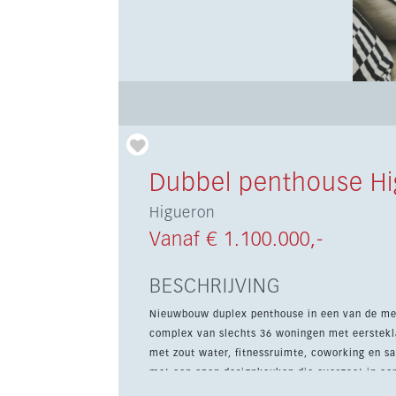
Dubbel penthouse H
Higueron
Vanaf € 1.100.000,-
BESCHRIJVING
Nieuwbouw duplex penthouse in een van de mees
complex van slechts 36 woningen met eerstekla
met zout water, fitnessruimte, coworking en sauna. De woning beschikt over 2 slaapkamers en 2 
met een open designkeuken die overgaat in een
van 27 m² en een privé-solarium met barbecue 