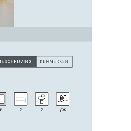
BESCHRIJVING
KENMERKEN
²
2
2
yes