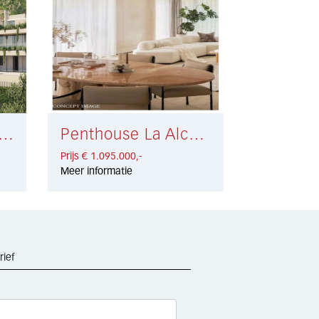
ouse Elviria Alta € 1.070.000,-
Penthouse La Alcaidesa € 1.095.000,-
Prijs € 1.095.000,-
Meer informatie
rief