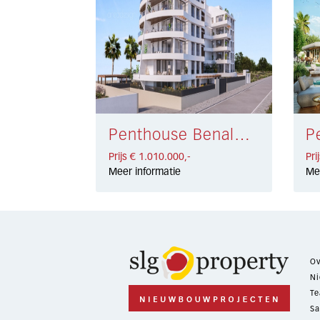
Penthouse Benalmadena Costa € 1.010.000,-
Prijs € 1.010.000,-
Pri
Meer informatie
Me
Ov
Ni
Te
Sa