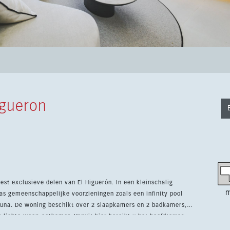
igueron
t exclusieve delen van El Higuerón. In een kleinschalig
m
s gemeenschappelijke voorzieningen zoals een infinity pool
badkamers,
 lichte woon-eetkamer. Vanuit hier bereikt u het hoofdterras
en jacuzzi voor vier personen, ideaal om te genieten van het