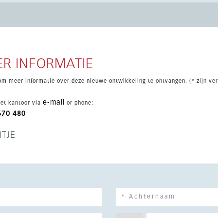
te complete badkamer. Verder zijn er twee parkeerplaatsen en
r Fuengirola, Malaga centrum en de luchthaven. Een luxe
R INFORMATIE
om meer informatie over deze nieuwe ontwikkeling te ontvangen. (* zijn ver
e-mail
et kantoor via
or phone:
670 480
HTJE