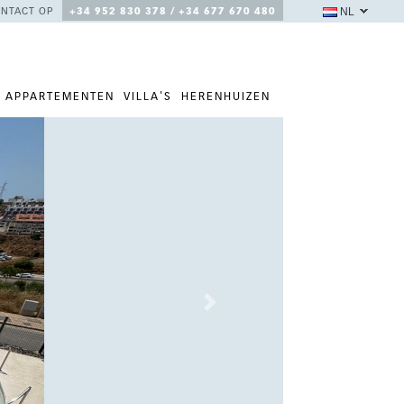
NL
NTACT OP
+34 952 830 378 / +34 677 670 480
APPARTEMENTEN
VILLA'S
HERENHUIZEN
Next