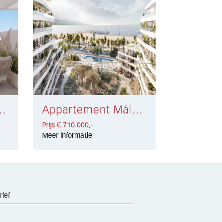
a Oeste € 605.000,-
Appartement Málaga Centro € 710.000,-
Prijs € 710.000,-
Meer informatie
rief