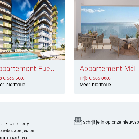
Appartement Fuengirola € 665.500,-
Appartement Málag
js € 665.500,-
Prijs € 605.000,-
er informatie
Meer informatie
Schrijf je in op onze nieuwsb
er SLG Property
euwbouwprojecten
am en partners