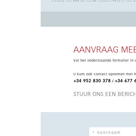
woning van 150 m² wordt aangevuld met een zo
Zee en de baai van Fuengirola. Gelegen in een rustige, groene omgeving beschikt het appartement over twee
privéparkeerplaatsen, een berging en toegang 
wellness, een fitnessruimte en zwembaden. Ext
beglazing, een overdekt terras, een wasruimte en een afg
dicht bij het strand, de stad en het openbaar v
panoramisch zeezicht.
AANVRAAG MEE
Vul het onderstaande formulier in 
U kunt ook contact opnemen met h
+34 952 830 378
+34 677 
/
STUUR ONS EEN BERIC