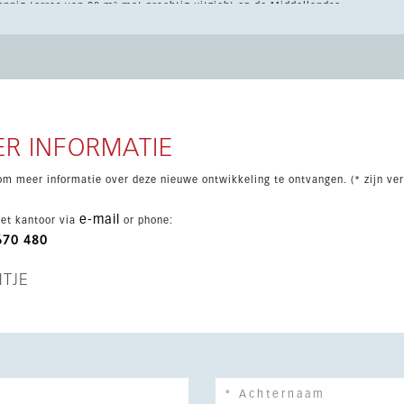
nnig terras van 28 m² met prachtig uitzicht op de Middellandse
tot exclusieve gemeenschappelijke voorzieningen zoals
ra kenmerken zijn onder meer airconditioning, dubbele
esloten complex met intercom. De ligging is ideaal,
ervoer, waardoor dit een perfecte keuze is voor comfort, stijl en
R INFORMATIE
om meer informatie over deze nieuwe ontwikkeling te ontvangen. (* zijn ver
e-mail
et kantoor via
or phone:
670 480
HTJE