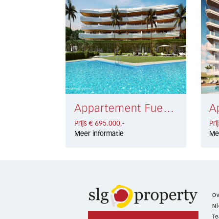
Appartement Fuengirola € 695.000,-
Prijs € 695.000,-
Pri
Meer informatie
Me
Ov
Ni
Te