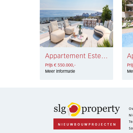
Appartement Estepona € 550.000,-
Prijs € 550.000,-
Pri
Meer informatie
Me
Ov
Ni
Te
Sa