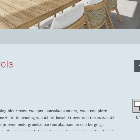
ola
eping biedt twee tweepersoonsslaapkamers, twee complete
0
eezicht. De woning van 83 m² beschikt over een terras van 32
ak. De woning heeft bovendien een toeristische verhuurlicentie,
n geeft