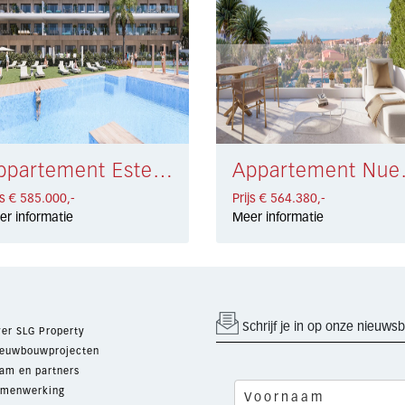
Appartement Estepona € 585.000,-
Apparteme
js € 585.000,-
Prijs € 564.380,-
er informatie
Meer informatie
Schrijf je in op onze nieuwsb
er SLG Property
euwbouwprojecten
am en partners
menwerking