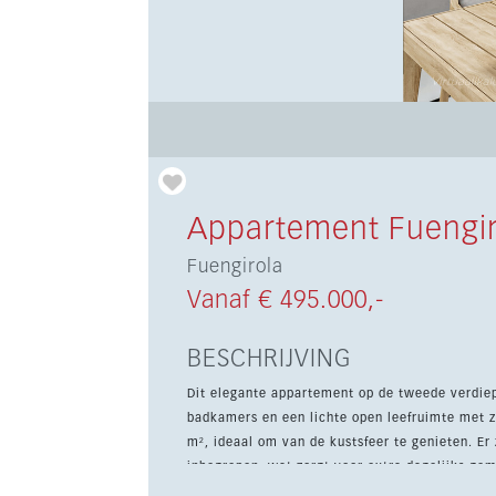
Appartement Fuengir
Fuengirola
Vanaf € 495.000,-
BESCHRIJVING
Dit elegante appartement op de tweede verdi
badkamers en een lichte open leefruimte met z
m², ideaal om van de kustsfeer te genieten. Er zijn twee ondergrondse parkeerplaatsen en een berging
inbegrepen, wat zorgt voor extra dagelijks gem
waardoor het ook een interessante investering is. De ligging nabij het 5-sterrenhotel Higuerón Hilto