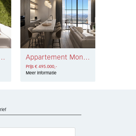
nt Nueva Andalucía € 564.380,-
Appartement Monda € 495.000,-
Prijs € 495.000,-
Meer informatie
rief