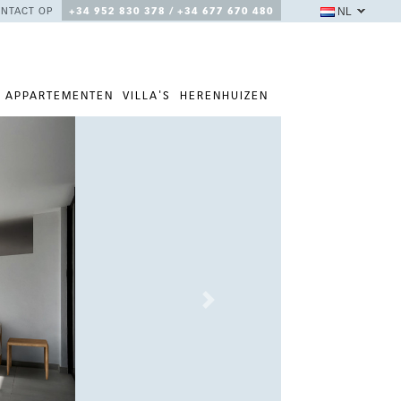
NL
NTACT OP
+34 952 830 378 / +34 677 670 480
APPARTEMENTEN
VILLA'S
HERENHUIZEN
Next