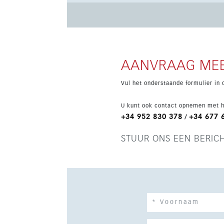
bewoners toegang tot spa-, fitness- en sportfac
aangelegde tuinen, gemeenschappelijke zwembad
het treinstation en lokale winkels. Dicht bij cafés, boetieks en openbaar vervoer combineert deze woning
modern comfort, uitstekende voorzieningen en 
AANVRAAG MEE
Vul het onderstaande formulier in 
U kunt ook contact opnemen met h
+34 952 830 378
+34 677 
/
STUUR ONS EEN BERIC