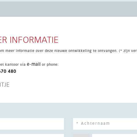
iliteiten van topniveau. De afgesloten residentie biedt
en, 24-uursbeveiliging en een shuttleservice naar het strand,
een zeer gunstige locatie.
R INFORMATIE
om meer informatie over deze nieuwe ontwikkeling te ontvangen. (* zijn ver
e-mail
et kantoor via
or phone:
670 480
HTJE