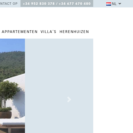
NL
NTACT OP
+34 952 830 378 / +34 677 670 480
APPARTEMENTEN
VILLA'S
HERENHUIZEN
Next