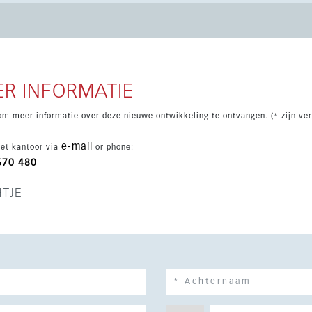
aapkamers. Prijzen exclusief 10% btw. Oplevering staat
R INFORMATIE
om meer informatie over deze nieuwe ontwikkeling te ontvangen. (* zijn ver
e-mail
et kantoor via
or phone:
670 480
HTJE