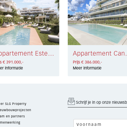
Appartement Estepona € 391.000,-
Appartement
js € 391.000,-
Prijs € 386.000,-
er informatie
Meer informatie
Schrijf je in op onze nieuwsb
er SLG Property
euwbouwprojecten
am en partners
menwerking