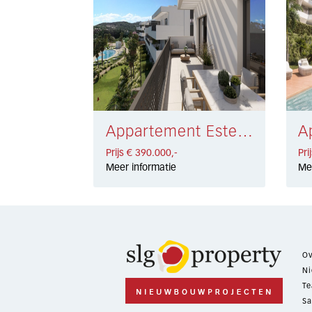
Appartement Estepona € 390.000,-
Prijs € 390.000,-
Pri
Meer informatie
Me
Ov
Ni
Te
Sa