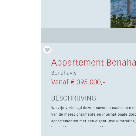
Appartement Benaha
Benahavís
Vanaf € 395.000,-
BESCHRIJVING
We zijn verheugd deze nieuwe en exclusieve on
van de meest charmante en internationale dorpen aan de Costa del 
appartementen met een eigentijdse uitstraling, 
beschikbare woningen combineren een praktisc
m² en een lichte leefruimte van 75 m². Prijzen starten vanaf €395.000 voor appartementen met 2 slaapkamers