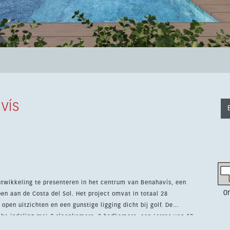
vís
twikkeling te presenteren in het centrum van Benahavís, een
0
Sol. Het project omvat in totaal 28
open uitzichten en een gunstige ligging dicht bij golf. De
he indeling met 2 slaapkamers, 2 badkamers, een terras van 12