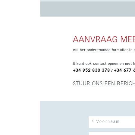
en vanaf €505.000 voor appartementen met 3 sl
gepland voor de zomer van 2027.
AANVRAAG MEE
Vul het onderstaande formulier in 
U kunt ook contact opnemen met h
+34 952 830 378
+34 677 
/
STUUR ONS EEN BERIC