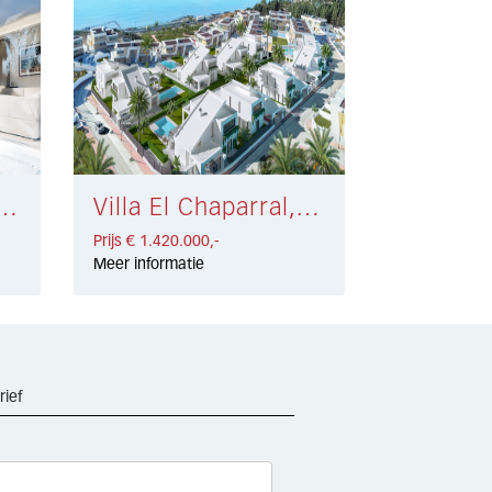
tepona € 1.520.000,-
Villa El Chaparral, Mijas Costa € 1.420.000,-
Prijs € 1.420.000,-
Meer informatie
rief