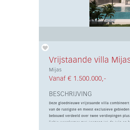
Vrijstaande villa Mija
Mijas
Vanaf € 1.500.000,-
BESCHRIJVING
Deze gloednieuwe vrijstaande villa combineert
van de rustigste en meest exclusieve gebieden van Mijas. Op een perceel van 454 m² b
bebouwd verdeeld over twee verdiepingen plus 
lichte woonkamer met toegang tot de tuin en 
aansluit op buiten, en een complete badkamer met ligbad. Boven zijn er drie slaapka