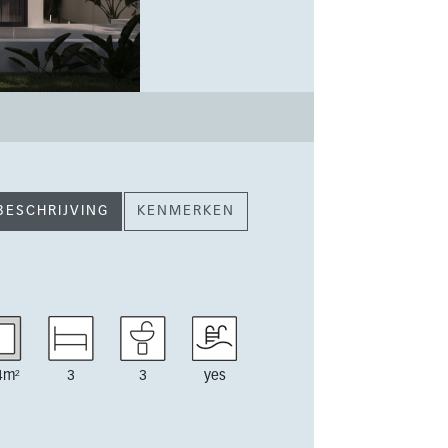
BESCHRIJVING
KENMERKEN
4m²
3
3
yes