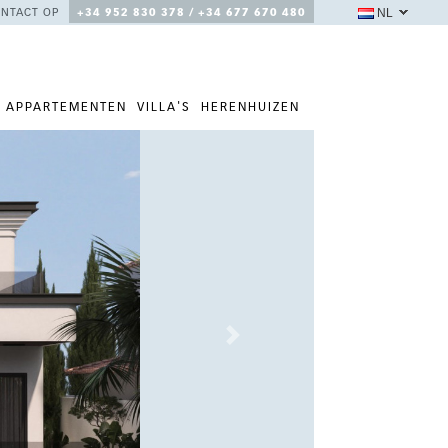
NL
NTACT OP
+34 952 830 378 / +34 677 670 480
APPARTEMENTEN
VILLA'S
HERENHUIZEN
Next