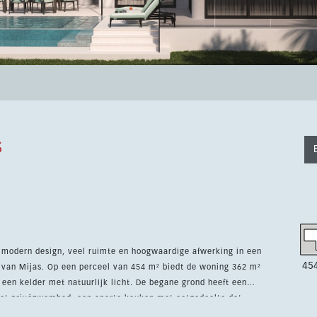
s
 modern design, veel ruimte en hoogwaardige afwerking in een
45
iedt de woning 362 m²
een kelder met natuurlijk licht. De begane grond heeft een
het privézwembad, een aparte keuken met eetgedeelte dat
mers met inbouwkasten.