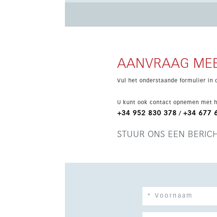
De hoofdslaapkamer heeft een en-suite badkam
ook een ligbad heeft. De kelder biedt een multifunctionele ruimte van 68 m², ideaal als thuisbioscoop,
speelkamer of tweede woonkamer, plus een wasruimt
ducted airconditioning op beide verdiepingen,
voor een elektrische auto en zonnepanelen. Alle
AANVRAAG MEE
slechts vijf minuten van het strand en dicht bi
Vul het onderstaande formulier in 
U kunt ook contact opnemen met h
+34 952 830 378
+34 677 
/
STUUR ONS EEN BERIC