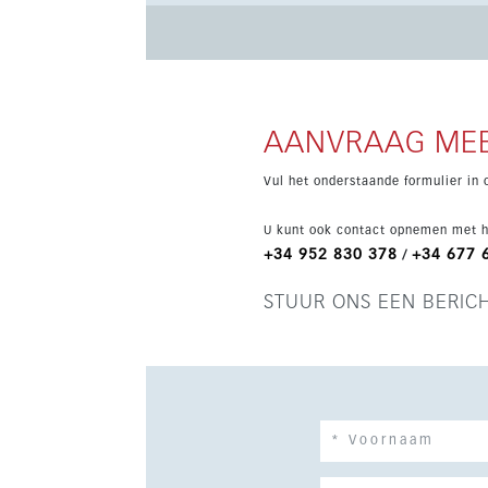
genieten van een beveiligd gated complex me
gym, sauna en wellnessvoorzieningen, op korte
AANVRAAG MEE
Vul het onderstaande formulier in 
U kunt ook contact opnemen met h
+34 952 830 378
+34 677 
/
STUUR ONS EEN BERIC