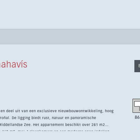
nahavís
en deel uit van een exclusieve nieuwbouwontwikkeling, hoog
86
oñal. De ligging biedt rust, natuur en panoramische
rtement beschikt over 281 m2
n 462 m2, met 4 slaapkamers en een moderne open indeling.
rplaatsen, een berging en hoogwaardige afwerking. Bewoners