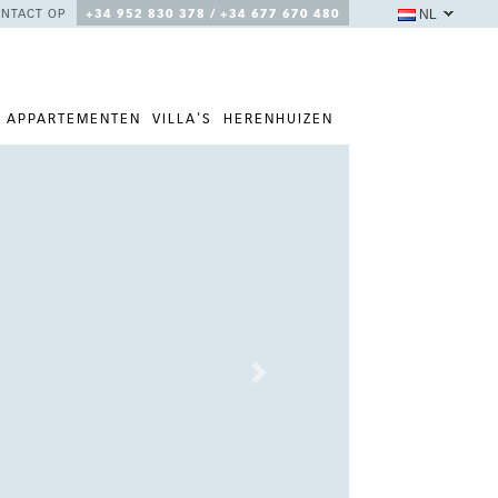
NL
NTACT OP
+34 952 830 378 / +34 677 670 480
APPARTEMENTEN
VILLA'S
HERENHUIZEN
Next