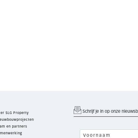
Schrijf je in op onze nieuwsb
er SLG Property
euwbouwprojecten
am en partners
menwerking