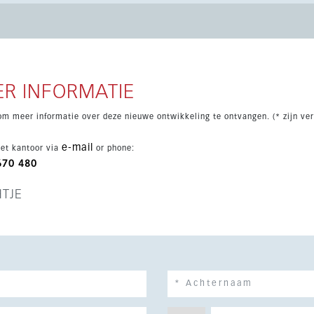
t 24-uursbewaking, gemeenschappelijke tuinen, zwembaden, een
 afstand van golf en Puerto Banús.
R INFORMATIE
om meer informatie over deze nieuwe ontwikkeling te ontvangen. (* zijn ver
e-mail
et kantoor via
or phone:
670 480
HTJE