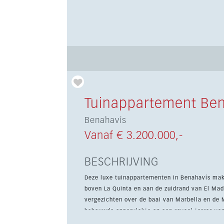
Tuinappartement Be
Benahavís
Vanaf € 3.200.000,-
BESCHRIJVING
Deze luxe tuinappartementen in Benahavís mak
boven La Quinta en aan de zuidrand van El Madr
vergezichten over de baai van Marbella en de Middellandse Zee. Het appa
bebouwde oppervlakte en een royaal terras va
Verder zijn er een privézwembad, twee parkee