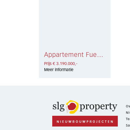
Appartement Fuengirola € 3.190.000,-
Prijs € 3.190.000,-
Meer informatie
Ov
Ni
Te
Sa