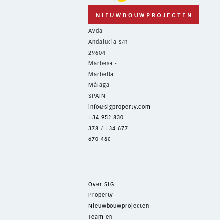
Avda
Andalucía s/n
29604
Marbesa -
Marbella
Málaga -
SPAIN
info@slgproperty.com
+34 952 830
378
/
+34 677
670 480
Over SLG
Property
Nieuwbouwprojecten
Team en