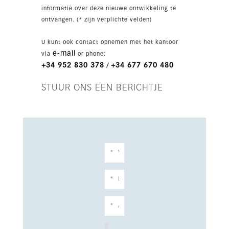
scholen, Puerto Marina en de luchthaven van
informatie over deze nieuwe ontwikkeling te
Málaga. Dit maakt het een interessante keuze
ontvangen. (* zijn verplichte velden)
voor permanent wonen of als investering met
verhuurpotentieel.
U kunt ook contact opnemen met het kantoor
e-mail
via
or phone:
+34 952 830 378
+34 677 670 480
/
STUUR ONS EEN BERICHTJE