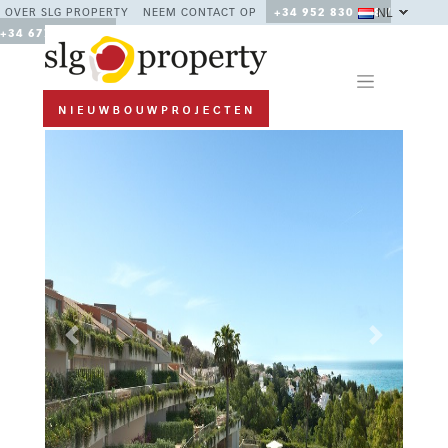
NL
OVER SLG PROPERTY
NEEM CONTACT OP
+34 952 830 378 /
+34 677 670 480
Previous
Next