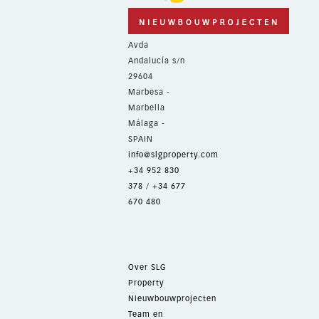
Avda
Andalucía s/n
29604
Marbesa -
Marbella
Málaga -
SPAIN
info@slgproperty.com
+34 952 830
378
/
+34 677
670 480
Over SLG
Property
Nieuwbouwprojecten
Team en