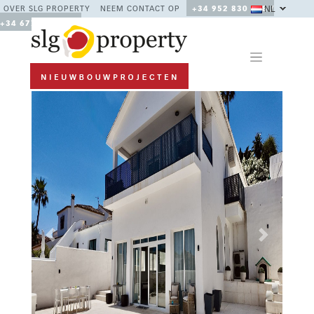
NL
OVER SLG PROPERTY
NEEM CONTACT OP
+34 952 830 378 /
+34 677 670 480
Previous
Next