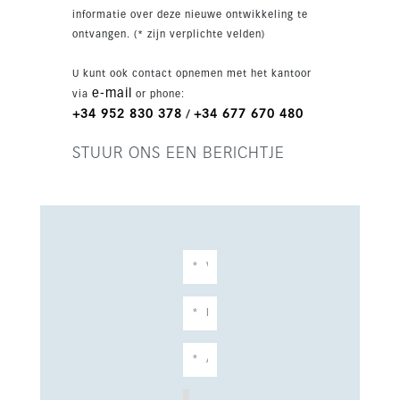
De master suite is meer dan 55 m2 groot en
informatie over deze nieuwe ontwikkeling te
beschikt over een ensuite badkamer,
ontvangen. (* zijn verplichte velden)
inloopkasten en directe toegang tot het
voorterras. Een andere suiteslaapkamer heeft
U kunt ook contact opnemen met het kantoor
ook een eigen dressing en toegang tot het
e-mail
via
or phone:
terras. Twee extra slaapkamers delen een
+34 952 830 378
+34 677 670 480
/
recent gerenoveerde badkamer met vrijstaand
bad, en een daarvan komt eveneens uit op een
STUUR ONS EEN BERICHTJE
groot terras en het verwarmde privézwembad.
Verder beschikt de woning over een privégarage
voor meerdere auto’s en voldoende
parkeergelegenheid op eigen terrein. Een
prachtige gezinsvilla dicht bij alle voorzieningen
en het strand.