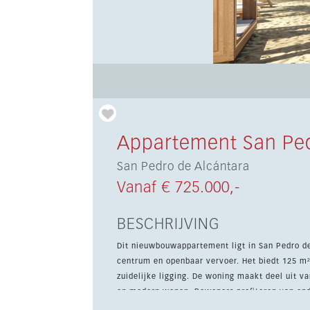
Appartement San Ped
San Pedro de Alcántara
Vanaf € 725.000,-
BESCHRIJVING
Dit nieuwbouwappartement ligt in San Pedro de 
centrum en openbaar vervoer. Het biedt 125 m
zuidelijke ligging. De woning maakt deel uit van een exclusief project dat is ontworpen rond comfort, welzijn
en modern wonen. Bewoners profiteren van onde
beglazing en lichte, eigentijdse interieurs. De gemeenschap beschikt over 2 zwembaden, waaronder een