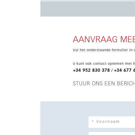
verwarmd binnenzwembad, aangelegde tuinen, e
receptie en beveiliging, plus EV-laadpunten. M
dit pand gemak, stijl en een toplocatie.
AANVRAAG MEE
Vul het onderstaande formulier in 
U kunt ook contact opnemen met h
+34 952 830 378
+34 677 
/
STUUR ONS EEN BERIC