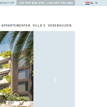
NL
NTACT OP
+34 952 830 378 / +34 677 670 480
APPARTEMENTEN
VILLA'S
HERENHUIZEN
Next