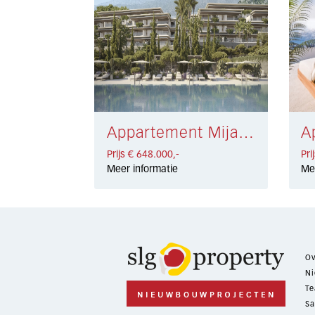
Appartement Mijas € 648.000,-
Prijs € 648.000,-
Pri
Meer informatie
Me
Ov
Ni
Te
Sa