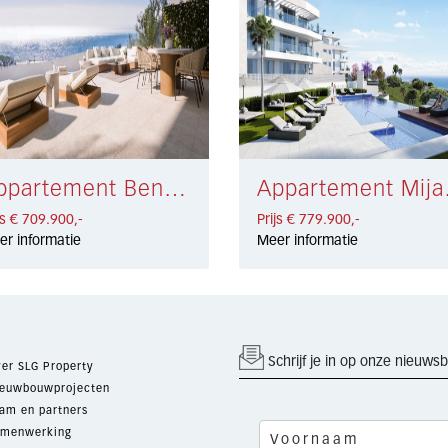
Appartement Benalmádena € 709.900,-
Apparte
js € 709.900,-
Prijs € 779.900,-
er informatie
Meer informatie
Schrijf je in op onze nieuwsb
er SLG Property
euwbouwprojecten
am en partners
menwerking