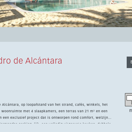
ro de Alcántara
Alcántara, op loopafstand van het strand, cafés, winkels, het
m
² woonruimte met 4 slaapkamers, een terras van 21 m² en een
rgrondse parking, lift, een volledig uitgeruste keuken, dubbele