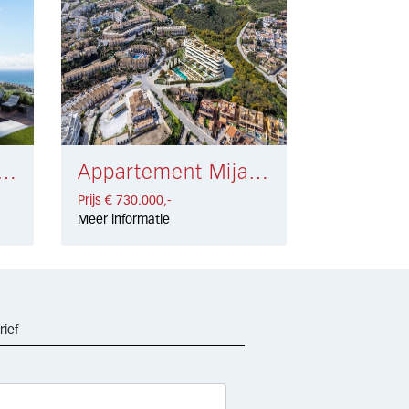
ment Mijas Costa € 779.900,-
Appartement Mijas Costa € 730.000,-
Prijs € 730.000,-
Meer informatie
rief