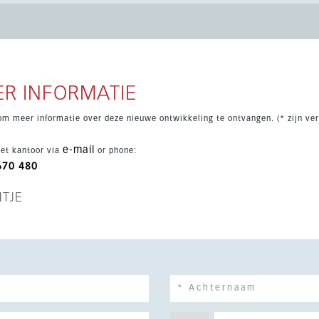
en spa, sauna, fitnessruimte, coworkingruimte, 24-uurs
et uitzicht op zee, het zwembad en de urbanisatie combineert
R INFORMATIE
om meer informatie over deze nieuwe ontwikkeling te ontvangen. (* zijn ver
e-mail
et kantoor via
or phone:
670 480
HTJE