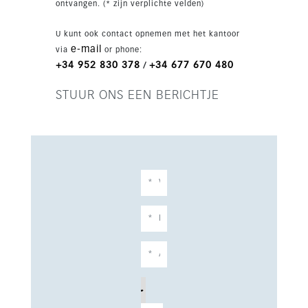
ontvangen. (* zijn verplichte velden)
binnen- en buitenzwembaden, een
gemeenschappelijke fitnessruimte en een
U kunt ook contact opnemen met het kantoor
afgesloten complex voor extra gemoedsrust.
e-mail
via
or phone:
Met het strand, winkels, cafés, restaurants, golf
+34 952 830 378
+34 677 670 480
/
en andere voorzieningen op korte afstand is dit
een uitstekend huis, vakantieverblijf of
STUUR ONS EEN BERICHTJE
investering op een van de meest gewilde
locaties van de Costa del Sol.