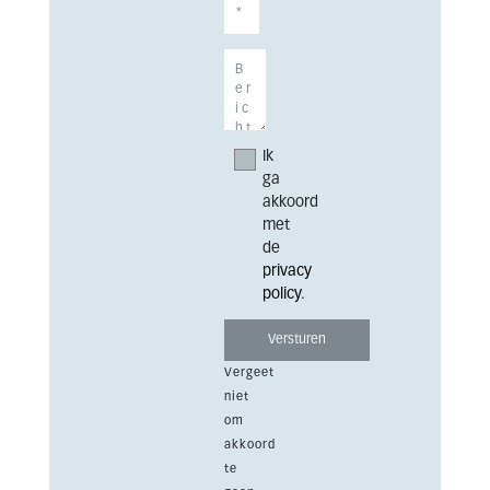
Ik
ga
akkoord
met
de
privacy
policy
.
Vergeet
niet
om
akkoord
te