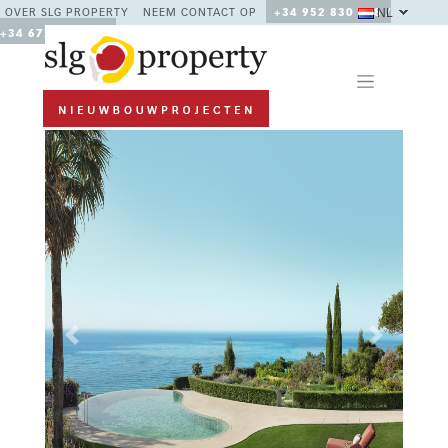
NL
OVER SLG PROPERTY
NEEM CONTACT OP
+34 952 830 378 /
+34 677 670 480
Previous
Next