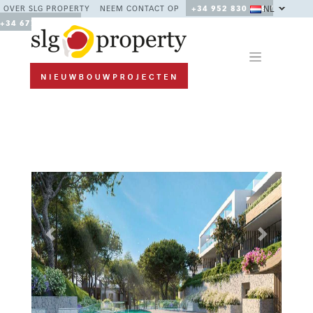
NL
OVER SLG PROPERTY
NEEM CONTACT OP
+34 952 830 378 /
+34 677 670 480
Previous
Next