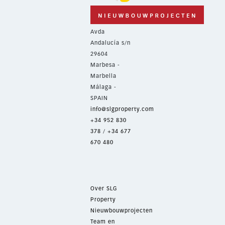
Avda
Andalucía s/n
29604
Marbesa -
Marbella
Málaga -
SPAIN
info@slgproperty.com
+34 952 830
378
/
+34 677
670 480
Over SLG
Property
Nieuwbouwprojecten
Team en