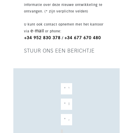
in de badkamers, aerothermie, video-intercom
informatie over deze nieuwe ontwikkeling te
en slimme woonfuncties. Met zeezicht en
ontvangen. (* zijn verplichte velden)
wandelafstand tot winkels, cafés, restaurants en
het strand is dit ideaal voor ontspannen wonen
U kunt ook contact opnemen met het kantoor
aan de kust.
e-mail
via
or phone:
+34 952 830 378
+34 677 670 480
/
STUUR ONS EEN BERICHTJE