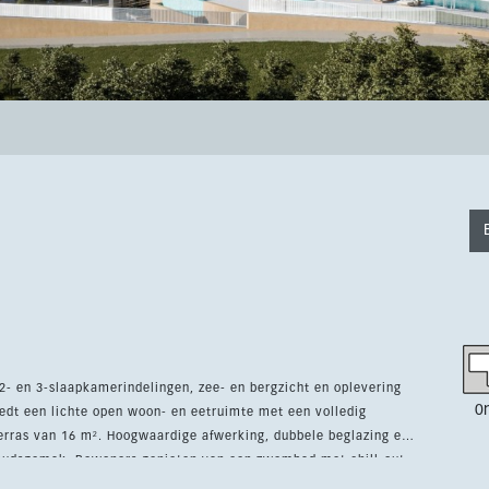
- en 3-slaapkamerindelingen, zee- en bergzicht en oplevering
0
terras van 16 m². Hoogwaardige afwerking, dubbele beglazing en
zwembad met chill-out
knickruimte, fraai aangelegde mediterrane tuinen en inbegrepen