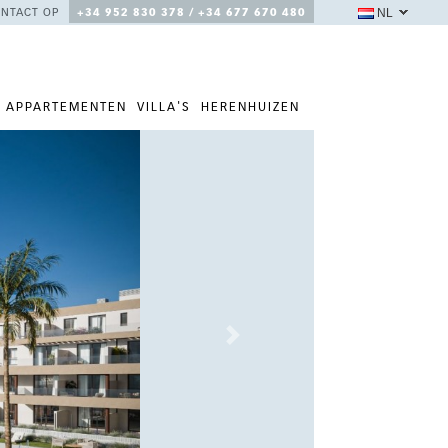
NL
NTACT OP
+34 952 830 378 / +34 677 670 480
APPARTEMENTEN
VILLA'S
HERENHUIZEN
Next