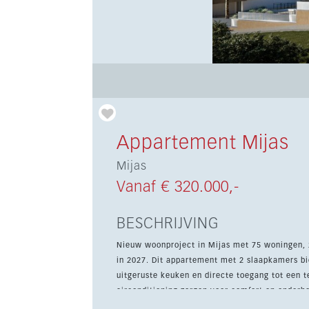
Appartement Mijas
Mijas
Vanaf € 320.000,-
BESCHRIJVING
Nieuw woonproject in Mijas met 75 woningen, 2
in 2027. Dit appartement met 2 slaapkamers biedt een lichte open woon- en eetruimte met een volledig
uitgeruste keuken en directe toegang tot een 
airconditioning zorgen voor comfort en onderhoudsgemak. Bewoners genieten van een 
zone, fitnessruimte, sociale club, BBQ- en pic