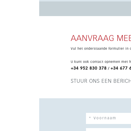
garage en berging. De ligging is gunstig nabij g
AANVRAAG MEE
Vul het onderstaande formulier in 
U kunt ook contact opnemen met h
+34 952 830 378
+34 677 
/
STUUR ONS EEN BERIC