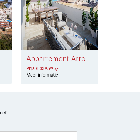
rtement Manilva € 301.000,-
Appartement Arroyo de la Miel € 339.995,-
Prijs € 339.995,-
Meer informatie
rief