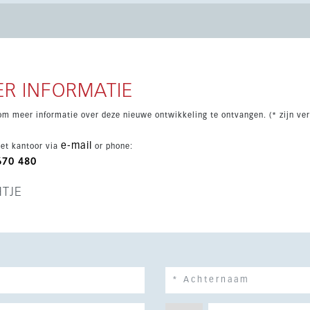
olf, winkels, vervoer en alle voorzieningen.
R INFORMATIE
om meer informatie over deze nieuwe ontwikkeling te ontvangen. (* zijn ver
e-mail
et kantoor via
or phone:
670 480
HTJE