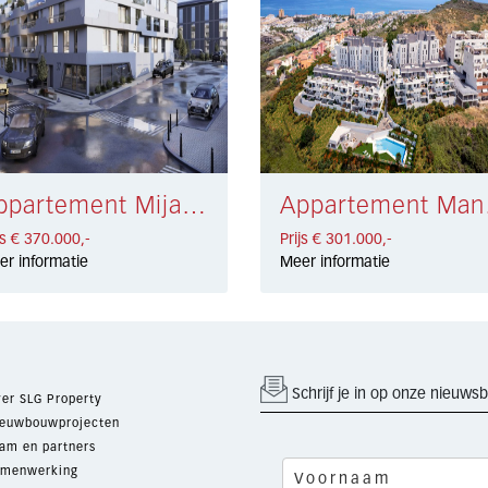
Appartement Mijas € 370.000,-
Appa
js € 370.000,-
Prijs € 301.000,-
er informatie
Meer informatie
Schrijf je in op onze nieuwsb
er SLG Property
euwbouwprojecten
am en partners
menwerking