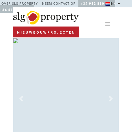
NL
OVER SLG PROPERTY
NEEM CONTACT OP
+34 952 830 378 /
+34 677 670 480
Previous
Next