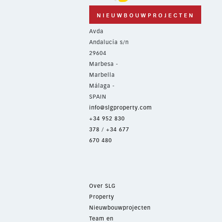
Avda
Andalucía s/n
29604
Marbesa -
Marbella
Málaga -
SPAIN
info@slgproperty.com
+34 952 830
378
/
+34 677
670 480
Over SLG
Property
Nieuwbouwprojecten
Team en