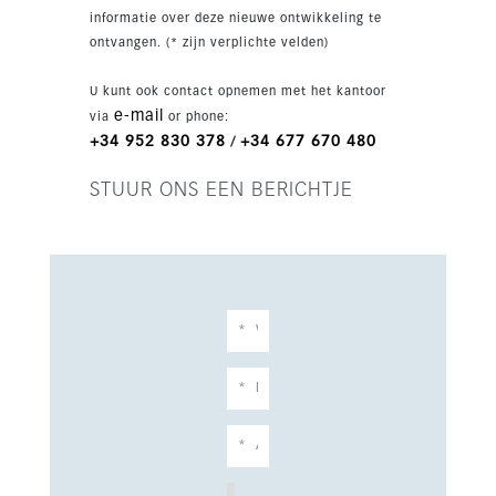
cafés, restaurants, scholen en golf liggen
informatie over deze nieuwe ontwikkeling te
allemaal dichtbij, waardoor dit een ideale
ontvangen. (* zijn verplichte velden)
woning of investering is.
U kunt ook contact opnemen met het kantoor
e-mail
via
or phone:
+34 952 830 378
+34 677 670 480
/
STUUR ONS EEN BERICHTJE