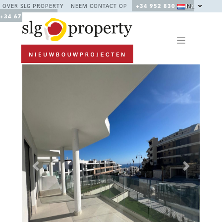
NL
OVER SLG PROPERTY
NEEM CONTACT OP
+34 952 830 378 /
+34 677 670 480
Previous
Next