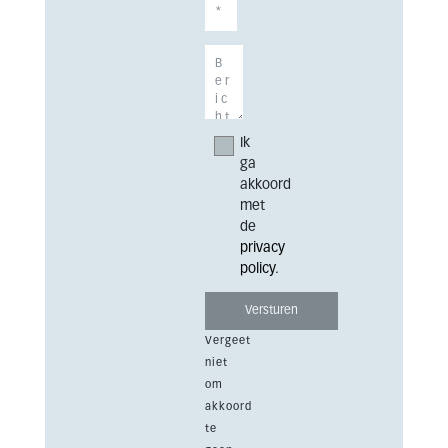
Ik
ga
akkoord
met
de
privacy
policy
.
Vergeet
niet
om
akkoord
te