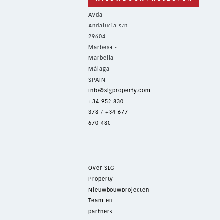
Avda
Andalucía s/n
29604
Marbesa -
Marbella
Málaga -
SPAIN
info@slgproperty.com
+34 952 830
378
/
+34 677
670 480
Over SLG
Property
Nieuwbouwprojecten
Team en
partners