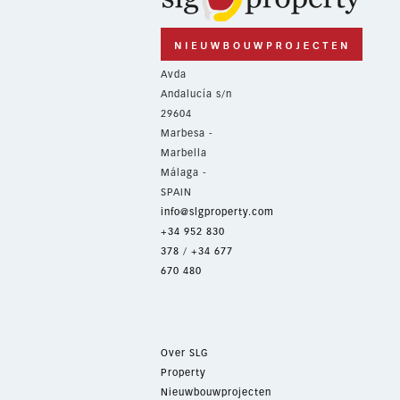
Avda
Andalucía s/n
29604
Marbesa -
Marbella
Málaga -
SPAIN
info@slgproperty.com
+34 952 830
378
/
+34 677
670 480
Over SLG
Property
Nieuwbouwprojecten