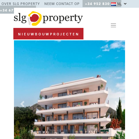
NL
OVER SLG PROPERTY
NEEM CONTACT OP
+34 952 830 378 /
+34 677 670 480
Previous
Next