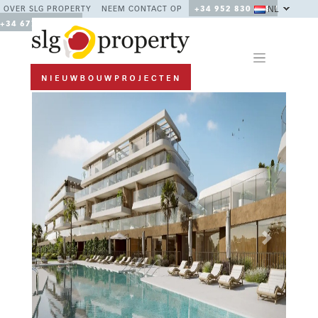
NL
OVER SLG PROPERTY
NEEM CONTACT OP
+34 952 830 378 /
+34 677 670 480
Previous
Next