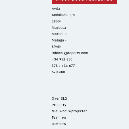
Avda
Andalucía s/n
29604
Marbesa -
Marbella
Málaga -
SPAIN
info@slgproperty.com
+34 952 830
378
/
+34 677
670 480
Over SLG
Property
Nieuwbouwprojecten
Team en
partners