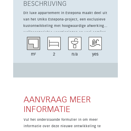
BESCHRIJVING
Dit luxe appartement in Estepona maakt deel uit
van het Uniko Estepona-project, een exclusieve
kustontwikkeling met hoogwaardige afwerking,
wellnessgerichte voorzieningen en veel comfort.
De woning beschikt over 2 slaapkamers, 24-
uursbeveiliging, airconditioning warm/koud, een
uitgeruste keuken en een woon- en eetkamer.
m²
2
n/a
yes
De ligging in een prestigieuze omgeving dicht
bij stranden, golfbanen, winkels en alle
voorzieningen maakt dit project ideaal voor
ontspannen modern wonen. Bewoners genieten
van 3 gemeenschappelijke zwembaden, een
gemeenschappelijke fitnessruimte, beveiligde
parking en het voordeel van een exclusieve
AANVRAAG MEER
ontwikkeling met goed verhuurpotentieel.
INFORMATIE
Vul het onderstaande formulier in om meer
informatie over deze nieuwe ontwikkeling te