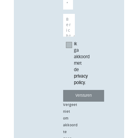
Ik
ga
akkoord
met
de
privacy
policy
.
Vergeet
niet
om
akkoord
te